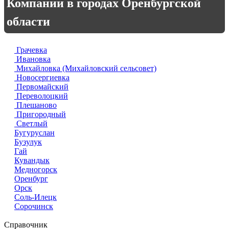
Компании в городах Оренбургской
области
Грачевка
Ивановка
Михайловка (Михайловский сельсовет)
Новосергиевка
Первомайский
Переволоцкий
Плешаново
Пригородный
Светлый
Бугуруслан
Бузулук
Гай
Кувандык
Медногорск
Оренбург
Орск
Соль-Илецк
Сорочинск
Справочник