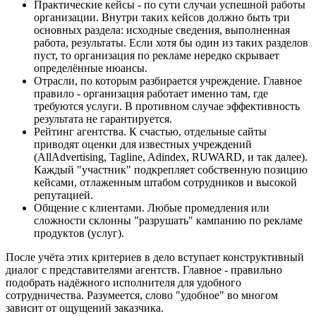
Практические кейсы - по сути случаи успешной работы
организации. Внутри таких кейсов должно быть три
основных раздела: исходные сведения, выполненная
работа, результаты. Если хотя бы один из таких разделов
пуст, то организация по рекламе нередко скрывает
определённые нюансы.
Отрасли, по которым разбирается учреждение. Главное
правило - организация работает именно там, где
требуются услуги. В противном случае эффективность
результата не гарантируется.
Рейтинг агентства. К счастью, отдельные сайты
приводят оценки для известных учреждений
(AllAdvertising, Tagline, Adindex, RUWARD, и так далее).
Каждый "участник" подкрепляет собственную позицию
кейсами, отлаженным штабом сотрудников и высокой
репутацией.
Общение с клиентами. Любые промедления или
сложности склонны "разрушать" кампанию по рекламе
продуктов (услуг).
После учёта этих критериев в дело вступает конструктивный
диалог с представителями агентств. Главное - правильно
подобрать надёжного исполнителя для удобного
сотрудничества. Разумеется, слово "удобное" во многом
зависит от ощущений заказчика.