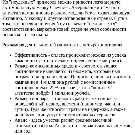
Из "неудачных" примеров можно привести легендарную
автомобильную марку Chevrolet. Американский "магнат"
запустил кампанию по рекламе модели Nova, охватывающую
Испанию, Мексику и другие испаноязычные страны. Суть в
том, что перевод понятия Nova означает "не двигается";
соответственно, маркетинговый отдел не учёл особенности
испанского лексикона.
Рекламная деятельность базируется на четырёх критериях:
Эффективность - оплата происходит исходя из успеха
кампании (за это отвечают определённые метрики).
Размер комиссионных средств - соответствующее
соотношение выделяется из бюджета, который был
потрачен на продвижение. Например, полная стоимость
кампании в 4 миллиона рублей с комиссионным
соотношением в 25% означает, что в "копилку"
агентства пойдёт 1 миллион рублей.
Размер гонорара - стоимость работы, указанная за
определённый период времени (например, час или
сутки). Туда же относятся траты на издержки, а также
использование услуг вспомогательных сервисов.
Аванс - здесь уместен расчёт средней месячной
стоимости работы. Авансы оплачиваются каждый месяц
или год.