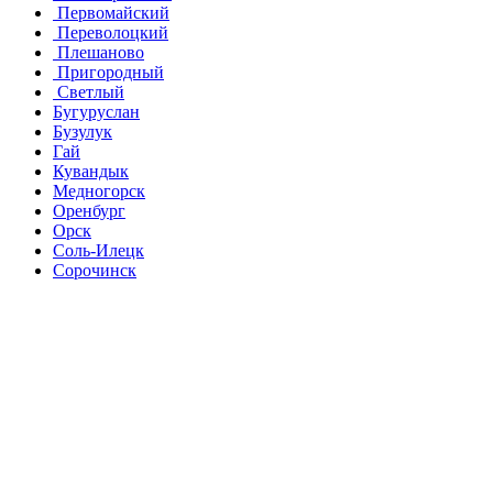
Первомайский
Переволоцкий
Плешаново
Пригородный
Светлый
Бугуруслан
Бузулук
Гай
Кувандык
Медногорск
Оренбург
Орск
Соль-Илецк
Сорочинск