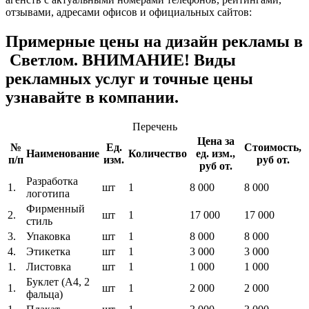
отзывами, адресами офисов и официальных сайтов:
Примерные цены на дизайн рекламы в
Светлом. ВНИМАНИЕ! Виды
рекламных услуг и точные цены
узнавайте в компании.
Перечень
Цена за
№
Ед.
Стоимость,
Наименование
Количество
ед. изм.,
п/п
изм.
руб от.
руб от.
Разработка
1.
шт
1
8 000
8 000
логотипа
Фирменный
2.
шт
1
17 000
17 000
стиль
3.
Упаковка
шт
1
8 000
8 000
4.
Этикетка
шт
1
3 000
3 000
1.
Листовка
шт
1
1 000
1 000
Буклет (A4, 2
1.
шт
1
2 000
2 000
фальца)