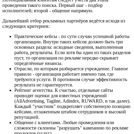
проведения такого поиска. Первый шаг - подбор
исполнителей; второй - общение напрямую.
Дальнейший отбор рекламных партнёров ведётся исходя из
следующих критериев:
Практические кейсы - по сути случаи успешной работы
организации. Внутри таких кейсов должно быть три
основных раздела: исходные сведения, выполненная
работа, результаты. Если хотя бы один из таких разделов
пуст, то организация по рекламе нередко скрывает
определённые нюансы.
Отрасли, по которым разбирается учреждение. Главное
правило - организация работает именно там, где
требуются услуги. В противном случае эффективность
результата не гарантируется.
Рейтинг агентства. К счастью, отдельные сайты
приводят оценки для известных учреждений
(AllAdvertising, Tagline, Adindex, RUWARD, и так далее).
Каждый "участник" подкрепляет собственную позицию
кейсами, отлаженным штабом сотрудников и высокой
репутацией.
Общение с клиентами. Любые промедления или
сложности склонны "разрушать" кампанию по рекламе
продуктов (услуг).