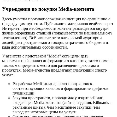
Учреждения по покупке Media-контента
Здесь уместна противоположная концепция по сравнению с
предыдущим пунктом. Публикация материалов ведётся через
Интернет; при необходимости контент размещается внутри
железнодорожных станций (показывается по национальному
телевидению). Всё зависит от охватываемой аудитории
людей, распространяемого товара, затраченного бюджета и
ряда дополнительных особенностей.
У агентств с приставкой "Media" есть цель: дать
максимальный анализ информации о клиентах, затем помочь
таковым определить место для размещения рекламы о
продуктах. Media-агенства предлагают следующий спектр
услуг:
Разработка Media-плана, включающая поиск
соответствующих каналов и формирование графиков
публикаций.
Закупка пространств, проводимая у издателей или
владельцев Media-контента (сайты, издания, Bilboards -
рекламные щиты). Чем масштабнее закупки, тем
выгоднее итоговые цены на услуги.
Оптимизация кампании по продвижению товаров