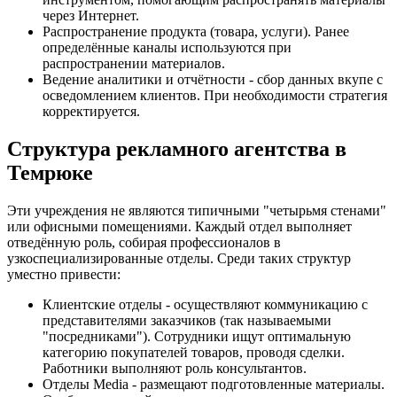
через Интернет.
Распространение продукта (товара, услуги). Ранее
определённые каналы используются при
распространении материалов.
Ведение аналитики и отчётности - сбор данных вкупе с
осведомлением клиентов. При необходимости стратегия
корректируется.
Структура рекламного агентства в
Темрюке
Эти учреждения не являются типичными "четырьмя стенами"
или офисными помещениями. Каждый отдел выполняет
отведённую роль, собирая профессионалов в
узкоспециализированные отделы. Среди таких структур
уместно привести:
Клиентские отделы - осуществляют коммуникацию с
представителями заказчиков (так называемыми
"посредниками"). Сотрудники ищут оптимальную
категорию покупателей товаров, проводя сделки.
Работники выполняют роль консультантов.
Отделы Media - размещают подготовленные материалы.