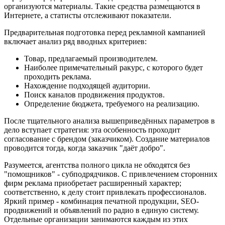
организуются материалы. Такие средства размещаются в
Интернете, а статисты отслеживают показатели.
Предварительная подготовка перед рекламной кампанией
включает анализ ряд вводных критериев:
Товар, предлагаемый производителем.
Наиболее примечательный ракурс, с которого будет
проходить реклама.
Нахождение подходящей аудитории.
Поиск каналов продвижения продуктов.
Определение бюджета, требуемого на реализацию.
После тщательного анализа вышеприведённых параметров в
дело вступает стратегия: эта особенность проходит
согласование с брендом (заказчиком). Создание материалов
проводится тогда, когда заказчик "даёт добро".
Разумеется, агентства полного цикла не обходятся без
"помощников" - субподрядчиков. С привлечением сторонних
фирм реклама приобретает расширенный характер;
соответственно, к делу стоит привлекать профессионалов.
Яркий пример - комбинация печатной продукции, SEO-
продвижений и объявлений по радио в единую систему.
Отдельные организации занимаются каждым из этих