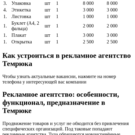
3.
Упаковка
шт
1
8 000
8 000
4.
Этикетка
шт
1
3 000
3 000
1.
Листовка
шт
1
1 000
1 000
Буклет (A4, 2
1.
шт
1
2 000
2 000
фальца)
1.
Плакат
шт
1
3 000
3 000
1.
Открытка
шт
1
2 500
2 500
Как устроиться в рекламное агентство
Темрюка
Чтобы узнать актуальные вакансии, нажмите на номер
телефона у интересующей вас компании
Рекламное агентство: особенности,
функционал, предназначение в
Темрюке
Продвижение товаров и услуг не обходится без привлечения
специфических организаций. Под таковые попадают
рекламные агентства. Туда обращаются новоиспечённые