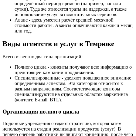
определённый период времени (например, час или
сутки). Туда же относятся траты на издержки, а также
использование услуг вспомогательных сервисов.
Аванс - здесь уместен расчёт средней месячной
стоимости работы. Авансы оплачиваются каждый месяц
или год.
Виды агентств и услуг в Темрюке
Всего известно два типа организаций:
Полного цикла - клиенты получают всю информацию о
предстоящей кампании продвижения.
Специализированные - уделяют повышенное внимание
определённым аспектам. Эта категория относится к
разным направлениям. Соответствующие конторы
специализируются на отдельных областях маркетинга
(контент, E-mail, BTL).
Организация полного цикла
Подобные учреждения создают стратегию, которая затем
используется на стадии реализации продуктов (услуг). В
первую очередь работники выдвигают концепцию, после чего