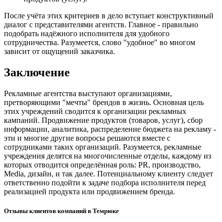
После учёта этих критериев в дело вступает конструктивный
диалог с представителями агентств. Главное - правильно
подобрать надёжного исполнителя для удобного
сотрудничества. Разумеется, слово "удобное" во многом
зависит от ощущений заказчика.
Заключение
Рекламные агентства выступают организациями,
претворяющими "мечты" брендов в жизнь. Основная цель
этих учреждений сводится к организации рекламных
кампаний. Продвижение продуктов (товаров, услуг), сбор
информации, аналитика, распределение бюджета на рекламу -
эти и многие другие вопросы решаются вместе с
сотрудниками таких организаций. Разумеется, рекламные
учреждения делятся на многочисленные отделы, каждому из
которых отводится определённая роль: PR, производство,
Media, дизайн, и так далее. Потенциальному клиенту следует
ответственно подойти к задаче подбора исполнителя перед
реализацией продукта или продвижением бренда.
Отзывы клиентов компаний в Темрюке