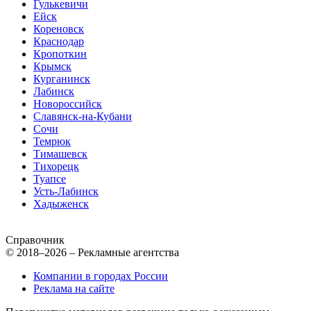
Гулькевичи
Ейск
Кореновск
Краснодар
Кропоткин
Крымск
Курганинск
Лабинск
Новороссийск
Славянск-на-Кубани
Сочи
Темрюк
Тимашевск
Тихорецк
Туапсе
Усть-Лабинск
Хадыженск
Справочник
© 2018–2026 – Рекламные агентства
Компании в городах России
Реклама на сайте