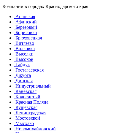
Компании в городах Краснодарского края
Анапская
Афипский
Березовый
Борисовка
Брюховецкая
Витязево
Волковка
Выселки
Высокое
Гайдук
Гостагаевская
Джубга
Динская
Индустриальный
Каневская
Колосистый
Красная Поляна
Кущевская
Ленинградская
Мостовской
Мысхако
Новомихайловский