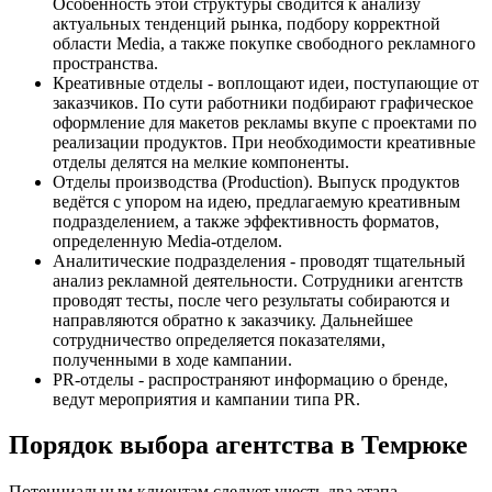
Особенность этой структуры сводится к анализу
актуальных тенденций рынка, подбору корректной
области Media, а также покупке свободного рекламного
пространства.
Креативные отделы - воплощают идеи, поступающие от
заказчиков. По сути работники подбирают графическое
оформление для макетов рекламы вкупе с проектами по
реализации продуктов. При необходимости креативные
отделы делятся на мелкие компоненты.
Отделы производства (Production). Выпуск продуктов
ведётся с упором на идею, предлагаемую креативным
подразделением, а также эффективность форматов,
определенную Media-отделом.
Аналитические подразделения - проводят тщательный
анализ рекламной деятельности. Сотрудники агентств
проводят тесты, после чего результаты собираются и
направляются обратно к заказчику. Дальнейшее
сотрудничество определяется показателями,
полученными в ходе кампании.
PR-отделы - распространяют информацию о бренде,
ведут мероприятия и кампании типа PR.
Порядок выбора агентства в Темрюке
Потенциальным клиентам следует учесть два этапа