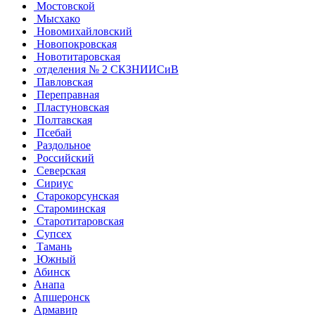
Мостовской
Мысхако
Новомихайловский
Новопокровская
Новотитаровская
отделения № 2 СКЗНИИСиВ
Павловская
Переправная
Пластуновская
Полтавская
Псебай
Раздольное
Российский
Северская
Сириус
Старокорсунская
Староминская
Старотитаровская
Супсех
Тамань
Южный
Абинск
Анапа
Апшеронск
Армавир