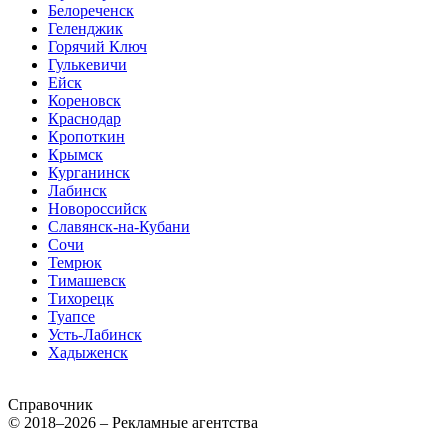
Белореченск
Геленджик
Горячий Ключ
Гулькевичи
Ейск
Кореновск
Краснодар
Кропоткин
Крымск
Курганинск
Лабинск
Новороссийск
Славянск-на-Кубани
Сочи
Темрюк
Тимашевск
Тихорецк
Туапсе
Усть-Лабинск
Хадыженск
Справочник
© 2018–2026 – Рекламные агентства