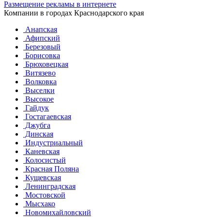
Размещение рекламы в интернете
Компании в городах Краснодарского края
Анапская
Афипский
Березовый
Борисовка
Брюховецкая
Витязево
Волковка
Выселки
Высокое
Гайдук
Гостагаевская
Джубга
Динская
Индустриальный
Каневская
Колосистый
Красная Поляна
Кущевская
Ленинградская
Мостовской
Мысхако
Новомихайловский