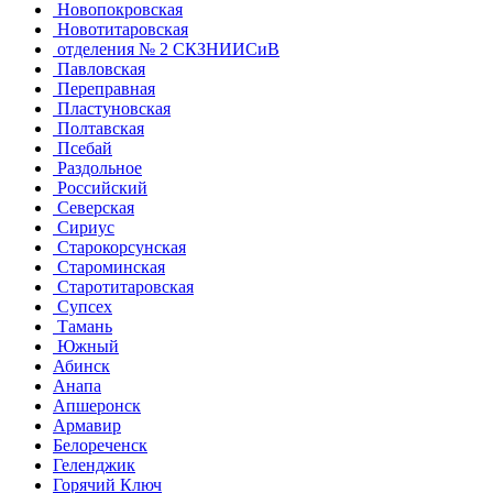
Новопокровская
Новотитаровская
отделения № 2 СКЗНИИСиВ
Павловская
Переправная
Пластуновская
Полтавская
Псебай
Раздольное
Российский
Северская
Сириус
Старокорсунская
Староминская
Старотитаровская
Супсех
Тамань
Южный
Абинск
Анапа
Апшеронск
Армавир
Белореченск
Геленджик
Горячий Ключ