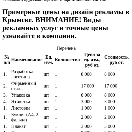
Примерные цены на дизайн рекламы в
Крымске. ВНИМАНИЕ! Виды
рекламных услуг и точные цены
узнавайте в компании.
Перечень
Цена за
№
Ед.
Стоимость,
Наименование
Количество
ед. изм.,
п/п
изм.
руб от.
руб от.
Разработка
1.
шт
1
8 000
8 000
логотипа
Фирменный
2.
шт
1
17 000
17 000
стиль
3.
Упаковка
шт
1
8 000
8 000
4.
Этикетка
шт
1
3 000
3 000
1.
Листовка
шт
1
1 000
1 000
Буклет (A4, 2
1.
шт
1
2 000
2 000
фальца)
1.
Плакат
шт
1
3 000
3 000