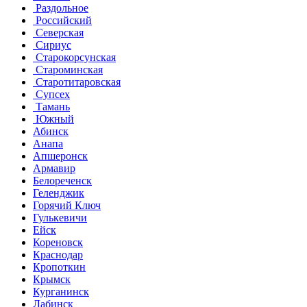
Раздольное
Российский
Северская
Сириус
Старокорсунская
Староминская
Старотитаровская
Супсех
Тамань
Южный
Абинск
Анапа
Апшеронск
Армавир
Белореченск
Геленджик
Горячий Ключ
Гулькевичи
Ейск
Кореновск
Краснодар
Кропоткин
Крымск
Курганинск
Лабинск