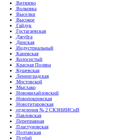
Витязево
Волковка
Выселки
Высокое
Гайдук
Гостагаевская
Джубга
Динская
Индустриальный
Каневская
Колосистый
Красная Поляна
Кущевская
Ленинградская
Мостовской
Мысхако
Новомихайловский
Новопокровская
Новотитаровская
отделения № 2 СКЗНИИСиВ
Павловская
Переправная
Пластуновская
Полтавская
Псебай