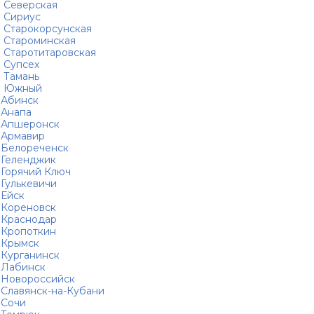
Северская
Сириус
Старокорсунская
Староминская
Старотитаровская
Супсех
Тамань
Южный
Абинск
Анапа
Апшеронск
Армавир
Белореченск
Геленджик
Горячий Ключ
Гулькевичи
Ейск
Кореновск
Краснодар
Кропоткин
Крымск
Курганинск
Лабинск
Новороссийск
Славянск-на-Кубани
Сочи