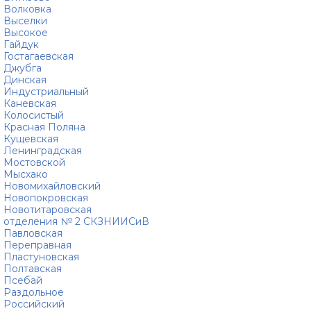
Волковка
Выселки
Высокое
Гайдук
Гостагаевская
Джубга
Динская
Индустриальный
Каневская
Колосистый
Красная Поляна
Кущевская
Ленинградская
Мостовской
Мысхако
Новомихайловский
Новопокровская
Новотитаровская
отделения № 2 СКЗНИИСиВ
Павловская
Переправная
Пластуновская
Полтавская
Псебай
Раздольное
Российский