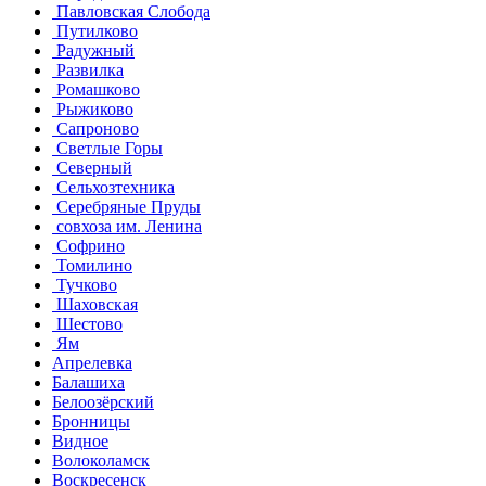
Павловская Слобода
Путилково
Радужный
Развилка
Ромашково
Рыжиково
Сапроново
Светлые Горы
Северный
Сельхозтехника
Серебряные Пруды
совхоза им. Ленина
Софрино
Томилино
Тучково
Шаховская
Шестово
Ям
Апрелевка
Балашиха
Белоозёрский
Бронницы
Видное
Волоколамск
Воскресенск