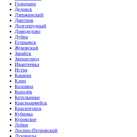
Голицыно
Дедовск
Дзержинский
Дмитров
Долгопрудный
Домодедово
Дубна
Егорьевск
Жуковский
Зарайск
Звенигород
Ивантеевка
Истра
Кашира
Клин
Коломна
Королёв
Котельники
Красноармейск
Красногорск
Кубинка
Куровское
Лобня
Лосино-Петровский
Луховицы