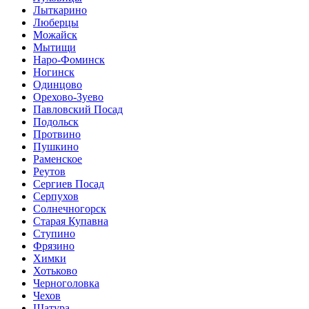
Лыткарино
Люберцы
Можайск
Мытищи
Наро-Фоминск
Ногинск
Одинцово
Орехово-Зуево
Павловский Посад
Подольск
Протвино
Пушкино
Раменское
Реутов
Сергиев Посад
Серпухов
Солнечногорск
Старая Купавна
Ступино
Фрязино
Химки
Хотьково
Черноголовка
Чехов
Шатура