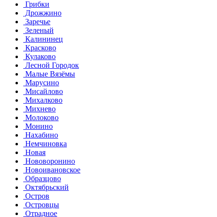
Грибки
Дрожжино
Заречье
Зеленый
Калининец
Красково
Кулаково
Лесной Городок
Малые Вязёмы
Марусино
Мисайлово
Михалково
Михнево
Молоково
Монино
Нахабино
Немчиновка
Новая
Нововоронино
Новоивановское
Образцово
Октябрьский
Остров
Островцы
Отрадное