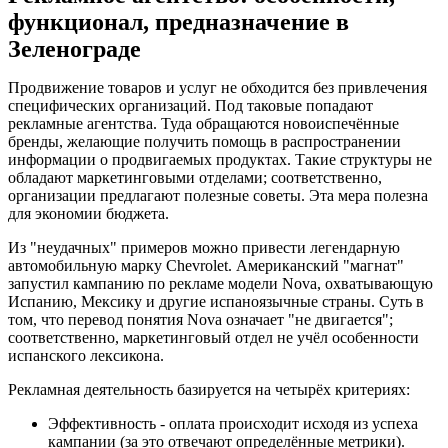
функционал, предназначение в
Зеленограде
Продвижение товаров и услуг не обходится без привлечения
специфических организаций. Под таковые попадают
рекламные агентства. Туда обращаются новоиспечённые
бренды, желающие получить помощь в распространении
информации о продвигаемых продуктах. Такие структуры не
обладают маркетинговыми отделами; соответственно,
организации предлагают полезные советы. Эта мера полезна
для экономии бюджета.
Из "неудачных" примеров можно привести легендарную
автомобильную марку Chevrolet. Американский "магнат"
запустил кампанию по рекламе модели Nova, охватывающую
Испанию, Мексику и другие испаноязычные страны. Суть в
том, что перевод понятия Nova означает "не двигается";
соответственно, маркетинговый отдел не учёл особенности
испанского лексикона.
Рекламная деятельность базируется на четырёх критериях:
Эффективность - оплата происходит исходя из успеха
кампании (за это отвечают определённые метрики).