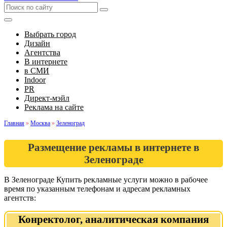
Выбрать город
Дизайн
Агентства
В интернете
в СМИ
Indoor
PR
Директ-мэйл
Реклама на сайте
Главная
»
Москва
»
Зеленоград
Размещение рекламы в интернете в
Зеленограде
В Зеленограде Купить рекламные услуги можно в рабочее
время по указанным телефонам и адресам рекламных
агентств:
Конректолог, аналитическая компания