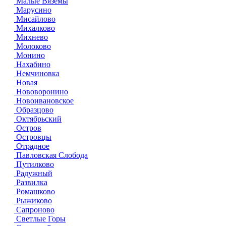
Малые Вязёмы
Марусино
Мисайлово
Михалково
Михнево
Молоково
Монино
Нахабино
Немчиновка
Новая
Нововоронино
Новоивановское
Образцово
Октябрьский
Остров
Островцы
Отрадное
Павловская Слобода
Путилково
Радужный
Развилка
Ромашково
Рыжиково
Сапроново
Светлые Горы