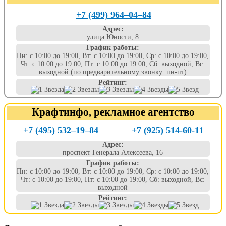
+7 (499) 964‒04‒84
Адрес:
улица Юности, 8
График работы:
Пн: с 10:00 до 19:00, Вт: с 10:00 до 19:00, Ср: с 10:00 до 19:00,
Чт: с 10:00 до 19:00, Пт: с 10:00 до 19:00, Сб: выходной, Вс:
выходной (по предварительному звонку: пн-пт)
Рейтинг:
Крафтинфо, рекламное агентство
+7 (495) 532‒19‒84
+7 (925) 514-60-11
Адрес:
проспект Генерала Алексеева, 16
График работы:
Пн: с 10:00 до 19:00, Вт: с 10:00 до 19:00, Ср: с 10:00 до 19:00,
Чт: с 10:00 до 19:00, Пт: с 10:00 до 19:00, Сб: выходной, Вс:
выходной
Рейтинг: