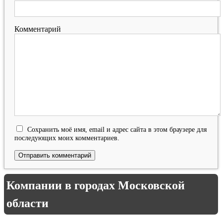
Комментарий
Сохранить моё имя, email и адрес сайта в этом браузере для
последующих моих комментариев.
Компании в городах Московской
области