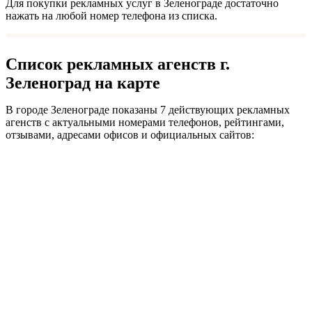
Для покупки рекламных услуг в Зеленограде достаточно
нажать на любой номер телефона из списка.
Список рекламных агенств г.
Зеленоград на карте
В городе Зеленограде показаны 7 действующих рекламных
агенств с актуальными номерами телефонов, рейтингами,
отзывами, адресами офисов и официальных сайтов: