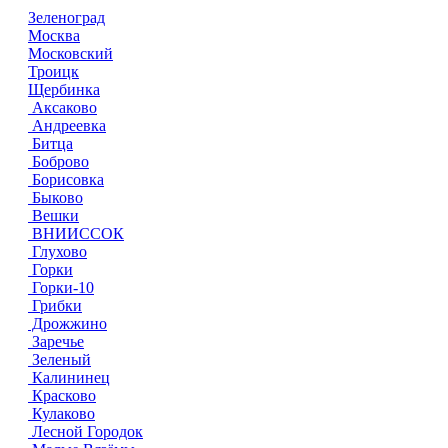
Зеленоград
Москва
Московский
Троицк
Щербинка
Аксаково
Андреевка
Битца
Боброво
Борисовка
Быково
Вешки
ВНИИССОК
Глухово
Горки
Горки-10
Грибки
Дрожжино
Заречье
Зеленый
Калининец
Красково
Кулаково
Лесной Городок