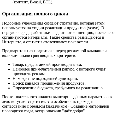
(контент, E-mail, BTL).
Организация полного цикла
Подобные учреждения создают стратегию, которая затем
используется на стадии реализации продуктов (услуг). В
первую очередь работники выдвигают концепцию, после чего
организуются материалы. Такие средства размещаются в
Интернете, а статисты отслеживают показатели.
Предварительная подготовка перед рекламной кампанией
включает анализ ряд вводных критериев:
Товар, предлагаемый производителем.
Наиболее примечательный ракурс, с которого будет
проходить реклама.
Нахождение подходящей аудитории.
Поиск каналов продвижения продуктов.
Определение бюджета, требуемого на реализацию.
После тщательного анализа вышеприведённых параметров в
дело вступает стратегия: эта особенность проходит
согласование с брендом (заказчиком). Создание материалов
проводится тогда, когда заказчик "даёт добро".