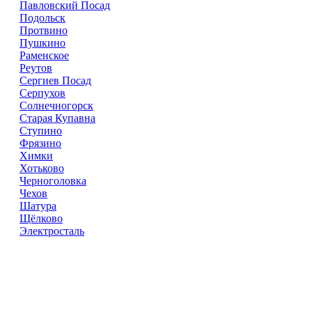
Павловский Посад
Подольск
Протвино
Пушкино
Раменское
Реутов
Сергиев Посад
Серпухов
Солнечногорск
Старая Купавна
Ступино
Фрязино
Химки
Хотьково
Черноголовка
Чехов
Шатура
Щёлково
Электросталь