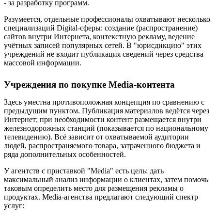
- за разработку программ.
Разумеется, отдельные профессионалы охватывают несколько
специализаций Digital-сферы: создание (распространение)
сайтов внутри Интернета, контекстную рекламу, ведение
учётных записей популярных сетей. В "юрисдикцию" этих
учреждений не входит публикация сведений через средства
массовой информации.
Учреждения по покупке Media-контента
Здесь уместна противоположная концепция по сравнению с
предыдущим пунктом. Публикация материалов ведётся через
Интернет; при необходимости контент размещается внутри
железнодорожных станций (показывается по национальному
телевидению). Всё зависит от охватываемой аудитории
людей, распространяемого товара, затраченного бюджета и
ряда дополнительных особенностей.
У агентств с приставкой "Media" есть цель: дать
максимальный анализ информации о клиентах, затем помочь
таковым определить место для размещения рекламы о
продуктах. Media-агенства предлагают следующий спектр
услуг: