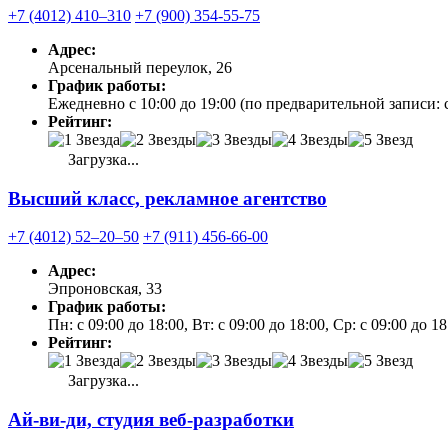
+7 (4012) 410‒310
+7 (900) 354-55-75
Адрес:
Арсенальный переулок, 26
График работы:
Ежедневно с 10:00 до 19:00 (по предварительной записи: с
Рейтинг:
Загрузка...
Высший класс, рекламное агентство
+7 (4012) 52‒20‒50
+7 (911) 456-66-00
Адрес:
Эпроновская, 33
График работы:
Пн: с 09:00 до 18:00, Вт: с 09:00 до 18:00, Ср: с 09:00 до 1
Рейтинг:
Загрузка...
Ай-ви-ди, студия веб-разработки