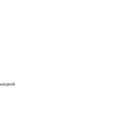
 выходной