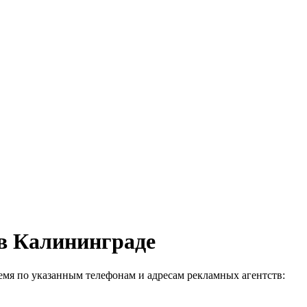
в Калининграде
мя по указанным телефонам и адресам рекламных агентств: