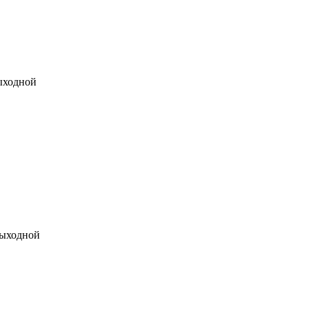
выходной
 выходной