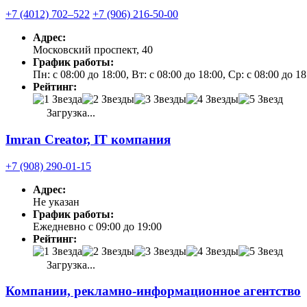
+7 (4012) 702‒522
+7 (906) 216-50-00
Адрес:
Московский проспект, 40
График работы:
Пн: с 08:00 до 18:00, Вт: с 08:00 до 18:00, Ср: с 08:00 до 1
Рейтинг:
Загрузка...
Imran Creator, IT компания
+7 (908) 290-01-15
Адрес:
Не указан
График работы:
Ежедневно с 09:00 до 19:00
Рейтинг:
Загрузка...
Компании, рекламно-информационное агентство