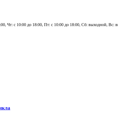
8:00, Чт: с 10:00 до 18:00, Пт: с 10:00 до 18:00, Сб: выходной, Вс:
цикла