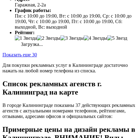
Гаражная, 2-2а
График работы:
Пн: с 10:00 до 19:00, Вт: с 10:00 до 19:00, Ср: с 10:00 до
19:00, Чт: с 10:00 до 19:00, Пт: с 10:00 до 19:00, Сб:
выходной, Вс: выходной
Рейтинг:
Загрузка...
Показать еще 30
Для покупки рекламных услуг в Калининграде достаточно
нажать на любой номер телефона из списка.
Список рекламных агенств г.
Калининград на карте
В городе Калининграде показаны 37 действующих рекламных
агенств с актуальными номерами телефонов, рейтингами,
отзывами, адресами офисов и официальных сайтов:
Примерные цены на дизайн рекламы в
Калининграде. ВНИМАНИЕ! Виды