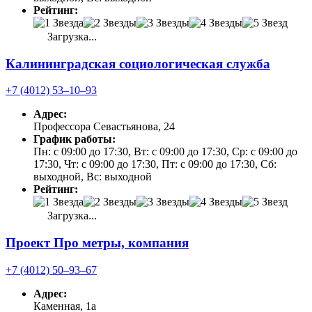
Рейтинг:
Загрузка...
Калининградская социологическая служба
+7 (4012) 53‒10‒93
Адрес:
Профессора Севастьянова, 24
График работы:
Пн: с 09:00 до 17:30, Вт: с 09:00 до 17:30, Ср: с 09:00 до
17:30, Чт: с 09:00 до 17:30, Пт: с 09:00 до 17:30, Сб:
выходной, Вс: выходной
Рейтинг:
Загрузка...
Проект Про метры, компания
+7 (4012) 50‒93‒67
Адрес:
Каменная, 1а