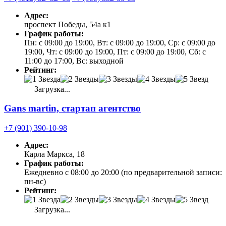
Адрес:
проспект Победы, 54а к1
График работы:
Пн: с 09:00 до 19:00, Вт: с 09:00 до 19:00, Ср: с 09:00 до
19:00, Чт: с 09:00 до 19:00, Пт: с 09:00 до 19:00, Сб: с
11:00 до 17:00, Вс: выходной
Рейтинг:
Загрузка...
Gans martin, стартап агентство
+7 (901) 390-10-98
Адрес:
Карла Маркса, 18
График работы:
Ежедневно с 08:00 до 20:00 (по предварительной записи:
пн-вс)
Рейтинг:
Загрузка...