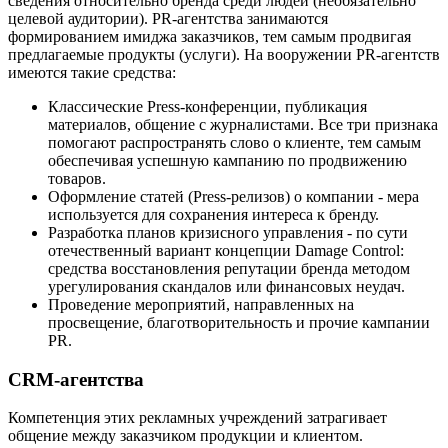
сведения относительно бренда среди людей (необязательно
целевой аудитории). PR-агентства занимаются
формированием имиджа заказчиков, тем самым продвигая
предлагаемые продукты (услуги). На вооружении PR-агентств
имеются такие средства:
Классические Press-конференции, публикация
материалов, общение с журналистами. Все три признака
помогают распространять слово о клиенте, тем самым
обеспечивая успешную кампанию по продвижению
товаров.
Оформление статей (Press-релизов) о компании - мера
используется для сохранения интереса к бренду.
Разработка планов кризисного управления - по сути
отечественный вариант концепции Damage Control:
средства восстановления репутации бренда методом
урегулирования скандалов или финансовых неудач.
Проведение мероприятий, направленных на
просвещение, благотворительность и прочие кампании
PR.
CRM-агентства
Компетенция этих рекламных учреждений затрагивает
общение между заказчиком продукции и клиентом.