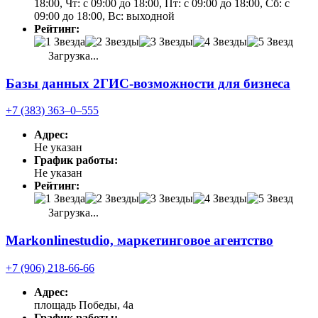
18:00, Чт: с 09:00 до 18:00, Пт: с 09:00 до 18:00, Сб: с
09:00 до 18:00, Вс: выходной
Рейтинг:
Загрузка...
Базы данных 2ГИС-возможности для бизнеса
+7 (383) 363‒0‒555
Адрес:
Не указан
График работы:
Не указан
Рейтинг:
Загрузка...
Markonlinestudio, маркетинговое агентство
+7 (906) 218-66-66
Адрес:
площадь Победы, 4а
График работы: