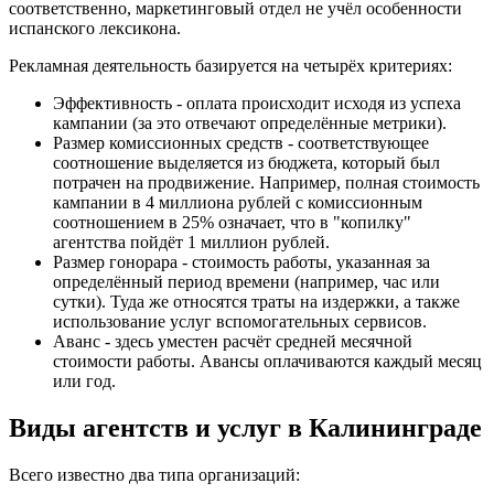
соответственно, маркетинговый отдел не учёл особенности
испанского лексикона.
Рекламная деятельность базируется на четырёх критериях:
Эффективность - оплата происходит исходя из успеха
кампании (за это отвечают определённые метрики).
Размер комиссионных средств - соответствующее
соотношение выделяется из бюджета, который был
потрачен на продвижение. Например, полная стоимость
кампании в 4 миллиона рублей с комиссионным
соотношением в 25% означает, что в "копилку"
агентства пойдёт 1 миллион рублей.
Размер гонорара - стоимость работы, указанная за
определённый период времени (например, час или
сутки). Туда же относятся траты на издержки, а также
использование услуг вспомогательных сервисов.
Аванс - здесь уместен расчёт средней месячной
стоимости работы. Авансы оплачиваются каждый месяц
или год.
Виды агентств и услуг в Калининграде
Всего известно два типа организаций: