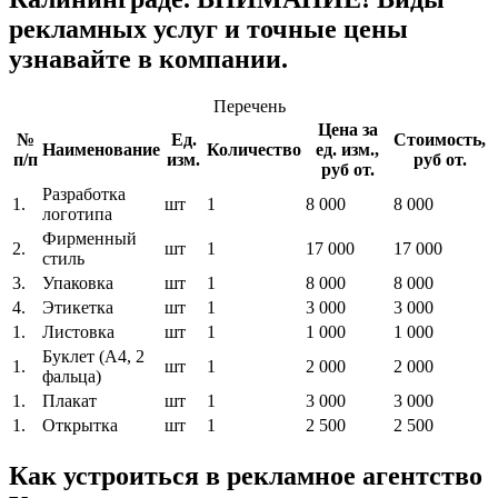
рекламных услуг и точные цены
узнавайте в компании.
Перечень
Цена за
№
Ед.
Стоимость,
Наименование
Количество
ед. изм.,
п/п
изм.
руб от.
руб от.
Разработка
1.
шт
1
8 000
8 000
логотипа
Фирменный
2.
шт
1
17 000
17 000
стиль
3.
Упаковка
шт
1
8 000
8 000
4.
Этикетка
шт
1
3 000
3 000
1.
Листовка
шт
1
1 000
1 000
Буклет (A4, 2
1.
шт
1
2 000
2 000
фальца)
1.
Плакат
шт
1
3 000
3 000
1.
Открытка
шт
1
2 500
2 500
Как устроиться в рекламное агентство