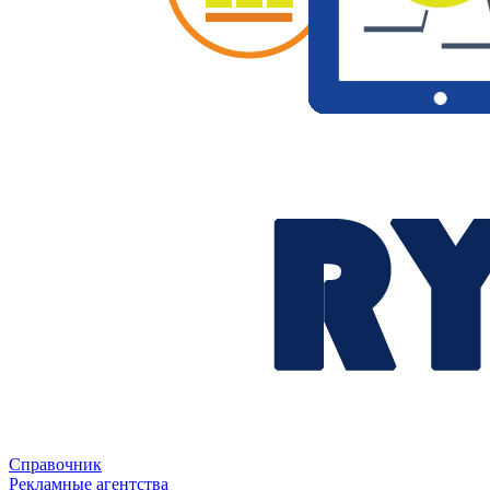
Справочник
Рекламные агентства