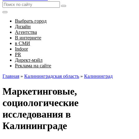
Выбрать город
Дизайн
Агентства
В интернете
в СМИ
Indoor
PR
Директ-мэйл
Реклама на сайте
Главная
»
Калининградская область
»
Калининград
Маркетинговые,
социологические
исследования в
Калининграде