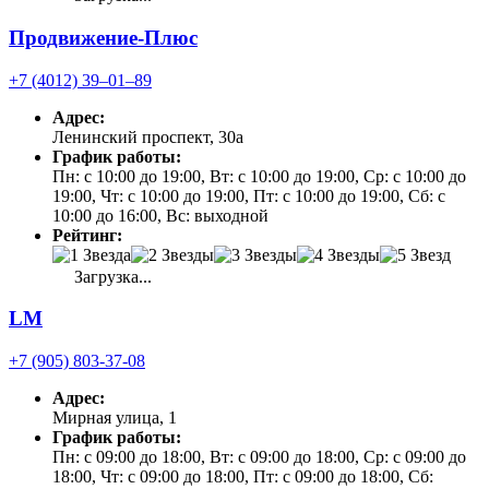
Продвижение-Плюс
+7 (4012) 39‒01‒89
Адрес:
Ленинский проспект, 30а
График работы:
Пн: с 10:00 до 19:00, Вт: с 10:00 до 19:00, Ср: с 10:00 до
19:00, Чт: с 10:00 до 19:00, Пт: с 10:00 до 19:00, Сб: с
10:00 до 16:00, Вс: выходной
Рейтинг:
Загрузка...
LM
+7 (905) 803-37-08
Адрес:
Мирная улица, 1
График работы:
Пн: с 09:00 до 18:00, Вт: с 09:00 до 18:00, Ср: с 09:00 до
18:00, Чт: с 09:00 до 18:00, Пт: с 09:00 до 18:00, Сб: