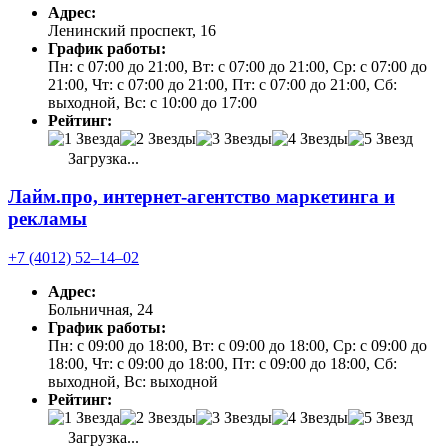
Адрес:
Ленинский проспект, 16
График работы:
Пн: с 07:00 до 21:00, Вт: с 07:00 до 21:00, Ср: с 07:00 до
21:00, Чт: с 07:00 до 21:00, Пт: с 07:00 до 21:00, Сб:
выходной, Вс: с 10:00 до 17:00
Рейтинг:
Загрузка...
Лайм.про, интернет-агентство маркетинга и
рекламы
+7 (4012) 52‒14‒02
Адрес:
Больничная, 24
График работы:
Пн: с 09:00 до 18:00, Вт: с 09:00 до 18:00, Ср: с 09:00 до
18:00, Чт: с 09:00 до 18:00, Пт: с 09:00 до 18:00, Сб:
выходной, Вс: выходной
Рейтинг:
Загрузка...