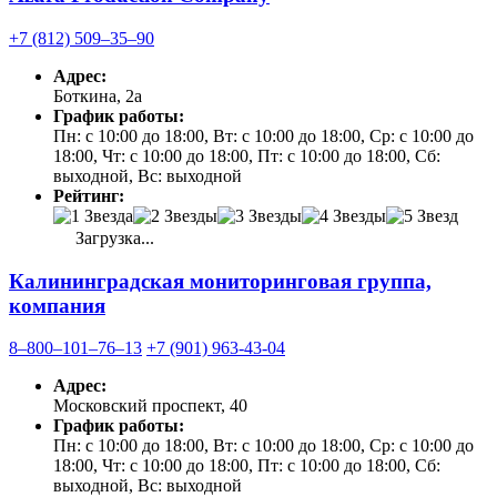
+7 (812) 509‒35‒90
Адрес:
Боткина, 2а
График работы:
Пн: с 10:00 до 18:00, Вт: с 10:00 до 18:00, Ср: с 10:00 до
18:00, Чт: с 10:00 до 18:00, Пт: с 10:00 до 18:00, Сб:
выходной, Вс: выходной
Рейтинг:
Загрузка...
Калининградская мониторинговая группа,
компания
8‒800‒101‒76‒13
+7 (901) 963-43-04
Адрес:
Московский проспект, 40
График работы:
Пн: с 10:00 до 18:00, Вт: с 10:00 до 18:00, Ср: с 10:00 до
18:00, Чт: с 10:00 до 18:00, Пт: с 10:00 до 18:00, Сб:
выходной, Вс: выходной