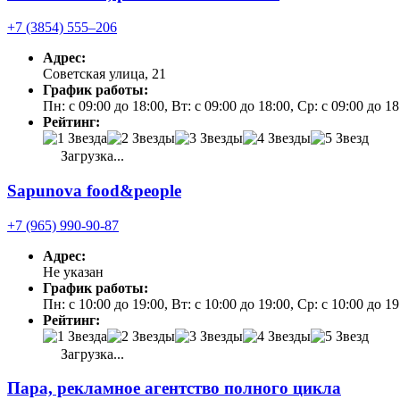
+7 (3854) 555‒206
Адрес:
Советская улица, 21
График работы:
Пн: с 09:00 до 18:00, Вт: с 09:00 до 18:00, Ср: с 09:00 до 1
Рейтинг:
Загрузка...
Sapunova food&people
+7 (965) 990-90-87
Адрес:
Не указан
График работы:
Пн: с 10:00 до 19:00, Вт: с 10:00 до 19:00, Ср: с 10:00 до 1
Рейтинг:
Загрузка...
Пара, рекламное агентство полного цикла