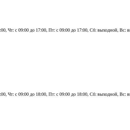
7:00, Чт: с 09:00 до 17:00, Пт: с 09:00 до 17:00, Сб: выходной, Вс:
8:00, Чт: с 09:00 до 18:00, Пт: с 09:00 до 18:00, Сб: выходной, Вс: