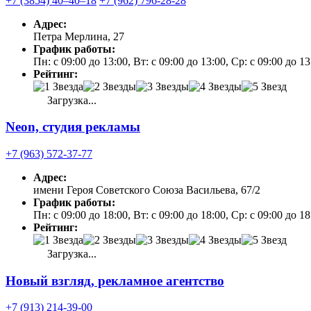
+7 (3854) 40‒40‒18
+7 (962) 796-28-28
Адрес:
Петра Мерлина, 27
График работы:
Пн: с 09:00 до 13:00, Вт: с 09:00 до 13:00, Ср: с 09:00 до 1
Рейтинг:
Загрузка...
Neon, студия рекламы
+7 (963) 572-37-77
Адрес:
имени Героя Советского Союза Васильева, 67/2
График работы:
Пн: с 09:00 до 18:00, Вт: с 09:00 до 18:00, Ср: с 09:00 до 1
Рейтинг:
Загрузка...
Новый взгляд, рекламное агентство
+7 (913) 214-39-00