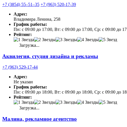
+7 (3854) 55‒51‒35
+7 (963) 520-17-39
Адрес:
Владимира Ленина, 258
График работы:
Пн: с 09:00 до 17:00, Вт: с 09:00 до 17:00, Ср: с 09:00 до 1
Рейтинг:
Загрузка...
Аквилегия, студия дизайна и рекламы
+7 (963) 529-17-44
Адрес:
Не указан
График работы:
Пн: с 09:00 до 18:00, Вт: с 09:00 до 18:00, Ср: с 09:00 до 1
Рейтинг:
Загрузка...
Малина, рекламное агентство