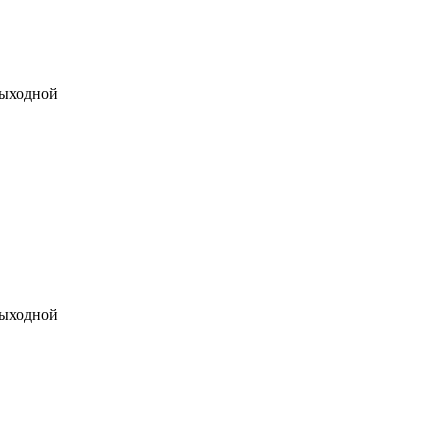
 выходной
 выходной