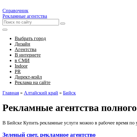
Справочник
Рекламные агентства
Выбрать город
Дизайн
Агентства
В интернете
в СМИ
Indoor
PR
Директ-мэйл
Реклама на сайте
Главная
»
Алтайский край
»
Бийск
Рекламные агентства полного
В Бийске Купить рекламные услуги можно в рабочее время по 
Зеленый свет, рекламное агентство