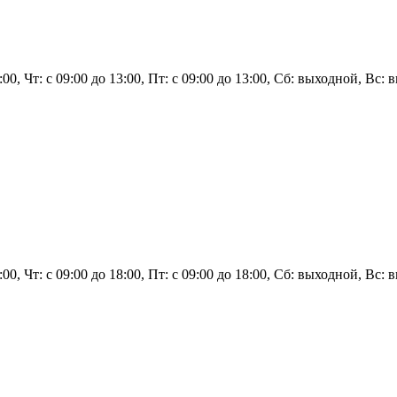
3:00, Чт: с 09:00 до 13:00, Пт: с 09:00 до 13:00, Сб: выходной, Вс:
8:00, Чт: с 09:00 до 18:00, Пт: с 09:00 до 18:00, Сб: выходной, Вс: