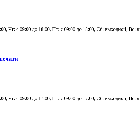
8:00, Чт: с 09:00 до 18:00, Пт: с 09:00 до 18:00, Сб: выходной, Вс:
печати
7:00, Чт: с 09:00 до 17:00, Пт: с 09:00 до 17:00, Сб: выходной, Вс: