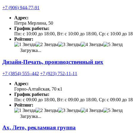
+7 (906) 944-77-91
Адрес:
Петра Мерлина, 50
График работы:
Пн: с 10:00 до 18:00, Вт: с 10:00 до 18:00, Ср: с 10:00 до 1
Рейтинг:
Загрузка...
Дизайн-Печать, производственный цех
+7 (3854) 555‒442
+7 (923) 752-11-11
Адрес:
Горно-Алтайская, 70 к1
График работы:
Пн: с 09:00 до 18:00, Вт: с 09:00 до 18:00, Ср: с 09:00 до 1
Рейтинг:
Загрузка...
Ах, Лето, рекламная группа