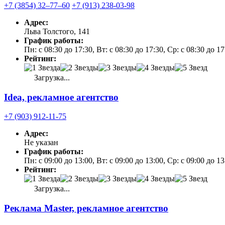
+7 (3854) 32‒77‒60
+7 (913) 238-03-98
Адрес:
Льва Толстого, 141
График работы:
Пн: с 08:30 до 17:30, Вт: с 08:30 до 17:30, Ср: с 08:30 до 1
Рейтинг:
Загрузка...
Idea, рекламное агентство
+7 (903) 912-11-75
Адрес:
Не указан
График работы:
Пн: с 09:00 до 13:00, Вт: с 09:00 до 13:00, Ср: с 09:00 до 1
Рейтинг:
Загрузка...
Реклама Master, рекламное агентство