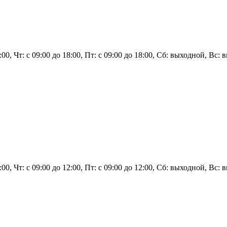
8:00, Чт: с 09:00 до 18:00, Пт: с 09:00 до 18:00, Сб: выходной, Вс:
2:00, Чт: с 09:00 до 12:00, Пт: с 09:00 до 12:00, Сб: выходной, Вс: