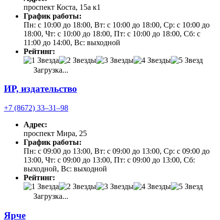
проспект Коста, 15а к1
График работы:
Пн: с 10:00 до 18:00, Вт: с 10:00 до 18:00, Ср: с 10:00 до
18:00, Чт: с 10:00 до 18:00, Пт: с 10:00 до 18:00, Сб: с
11:00 до 14:00, Вс: выходной
Рейтинг:
Загрузка...
ИР, издательство
+7 (8672) 33‒31‒98
Адрес:
проспект Мира, 25
График работы:
Пн: с 09:00 до 13:00, Вт: с 09:00 до 13:00, Ср: с 09:00 до
13:00, Чт: с 09:00 до 13:00, Пт: с 09:00 до 13:00, Сб:
выходной, Вс: выходной
Рейтинг:
Загрузка...
Ярче