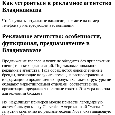
Как устроиться в рекламное агентство
Владикавказа
Чтобы узнать актуальные вакансии, нажмите на номер
телефона у интересующей вас компании
Рекламное агентство: особенности,
функционал, предназначение в
Владикавказе
Продвижение товаров и услуг не обходится без привлечения
специфических организаций. Под таковые попадают
рекламные агентства. Туда обращаются новоиспечённые
бренды, желающие получить помощь в распространении
информации о продвигаемых продуктах. Такие структуры не
обладают маркетинговыми отделами; соответственно,
организации предлагают полезные советы. Эта мера полезна
для экономии бюджета.
Из "неудачных" примеров можно привести легендарную
автомобильную марку Chevrolet. Американский "магнат"
запустил кампанию по рекламе модели Nova, охватывающую