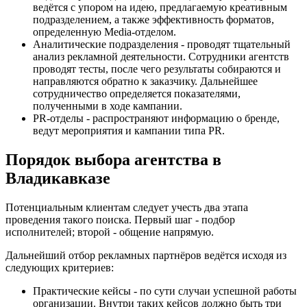
ведётся с упором на идею, предлагаемую креативным
подразделением, а также эффективность форматов,
определенную Media-отделом.
Аналитические подразделения - проводят тщательный
анализ рекламной деятельности. Сотрудники агентств
проводят тесты, после чего результаты собираются и
направляются обратно к заказчику. Дальнейшее
сотрудничество определяется показателями,
полученными в ходе кампании.
PR-отделы - распространяют информацию о бренде,
ведут мероприятия и кампании типа PR.
Порядок выбора агентства в
Владикавказе
Потенциальным клиентам следует учесть два этапа
проведения такого поиска. Первый шаг - подбор
исполнителей; второй - общение напрямую.
Дальнейший отбор рекламных партнёров ведётся исходя из
следующих критериев:
Практические кейсы - по сути случаи успешной работы
организации. Внутри таких кейсов должно быть три