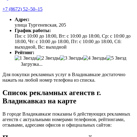
+7 (8672) 52‒50‒15
Адрес:
улица Тургеневская, 205
График работы:
Пн: с 10:00 до 18:00, Вт: с 10:00 до 18:00, Ср: с 10:00 до
18:00, Чт: с 10:00 до 18:00, Пт: с 10:00 до 18:00, Сб:
выходной, Вс: выходной
Рейтинг:
Загрузка...
Для покупки рекламных услуг в Владикавказе достаточно
нажать на любой номер телефона из списка.
Список рекламных агенств г.
Владикавказ на карте
В городе Владикавказе показаны 6 действующих рекламных
агенств с актуальными номерами телефонов, рейтингами,
отзывами, адресами офисов и официальных сайтов: