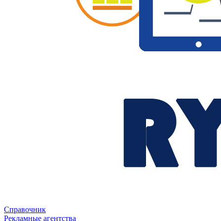
Справочник
Рекламные агентства