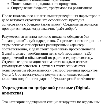
Поиск каналов продвижения продуктов.
Определение бюджета, требуемого на реализацию.
После тщательного анализа вышеприведённых параметров в
дело вступает стратегия: эта особенность проходит
согласование с брендом (заказчиком). Создание материалов
проводится тогда, когда заказчик "даёт добро".
Разумеется, агентства полного цикла не обходятся без
"помощников" - субподрядчиков. С привлечением сторонних
фирм реклама приобретает расширенный характер;
соответственно, к делу стоит привлекать профессионалов.
Яркий пример - комбинация печатной продукции, SEO-
продвижений и объявлений по радио в единую систему.
Отдельные организации занимаются каждым из этих
упомянутых аспектов. Партнёры также занимаются
мониторингом эффективности распространения продуктов
(услуг). Соответствующие результаты оглашаются для
клиентов подобно стандартной бухгалтерской отчётности.
Учреждения по цифровой рекламе (Digital-
агентства)
Эта категория подрядчиков специализируется по отдельным