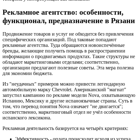
Рекламное агентство: особенности,
функционал, предназначение в Рязани
Продвижение товаров и услуг не обходится без привлечения
специфических организаций. Под таковые попадают
рекламные агентства. Туда обращаются новоиспечённые
бренды, желающие получить помощь в распространении
информации о продвигаемых продуктах. Такие структуры не
обладают маркетинговыми отделами; соответственно,
организации предлагают полезные советы. Эта мера полезна
для экономии бюджета.
Из "неудачных" примеров можно привести легендарную
автомобильную марку Chevrolet. Американский "магнат"
запустил кампанию по рекламе модели Nova, охватывающую
Испанию, Мексику и другие испаноязычные страны. Суть в
том, что перевод понятия Nova означает "не двигается";
соответственно, маркетинговый отдел не учёл особенности
испанского лексикона.
Рекламная деятельность базируется на четырёх критериях:
Эффективность - оплата происходит исходя из успеха