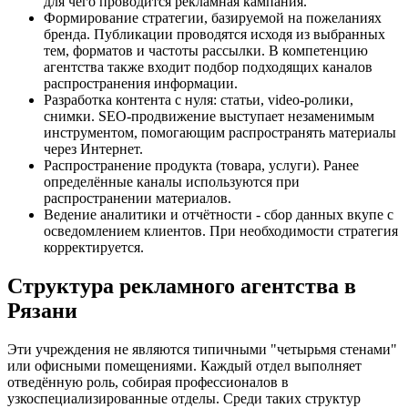
для чего проводится рекламная кампания.
Формирование стратегии, базируемой на пожеланиях
бренда. Публикации проводятся исходя из выбранных
тем, форматов и частоты рассылки. В компетенцию
агентства также входит подбор подходящих каналов
распространения информации.
Разработка контента с нуля: статьи, video-ролики,
снимки. SEO-продвижение выступает незаменимым
инструментом, помогающим распространять материалы
через Интернет.
Распространение продукта (товара, услуги). Ранее
определённые каналы используются при
распространении материалов.
Ведение аналитики и отчётности - сбор данных вкупе с
осведомлением клиентов. При необходимости стратегия
корректируется.
Структура рекламного агентства в
Рязани
Эти учреждения не являются типичными "четырьмя стенами"
или офисными помещениями. Каждый отдел выполняет
отведённую роль, собирая профессионалов в
узкоспециализированные отделы. Среди таких структур