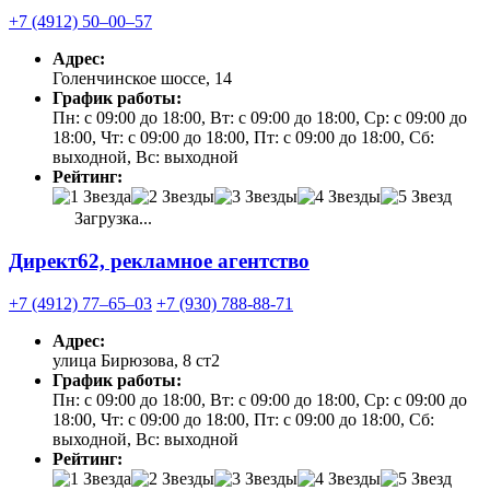
+7 (4912) 50‒00‒57
Адрес:
Голенчинское шоссе, 14
График работы:
Пн: с 09:00 до 18:00, Вт: с 09:00 до 18:00, Ср: с 09:00 до
18:00, Чт: с 09:00 до 18:00, Пт: с 09:00 до 18:00, Сб:
выходной, Вс: выходной
Рейтинг:
Загрузка...
Директ62, рекламное агентство
+7 (4912) 77‒65‒03
+7 (930) 788-88-71
Адрес:
улица Бирюзова, 8 ст2
График работы:
Пн: с 09:00 до 18:00, Вт: с 09:00 до 18:00, Ср: с 09:00 до
18:00, Чт: с 09:00 до 18:00, Пт: с 09:00 до 18:00, Сб:
выходной, Вс: выходной
Рейтинг: