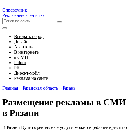
Справочник
Рекламные агентства
Выбрать город
Дизайн
Агентства
В интернете
в СМИ
Indoor
PR
Директ-мэйл
Реклама на сайте
Главная
»
Рязанская область
»
Рязань
Размещение рекламы в СМИ
в Рязани
В Рязани Купить рекламные услуги можно в рабочее время по