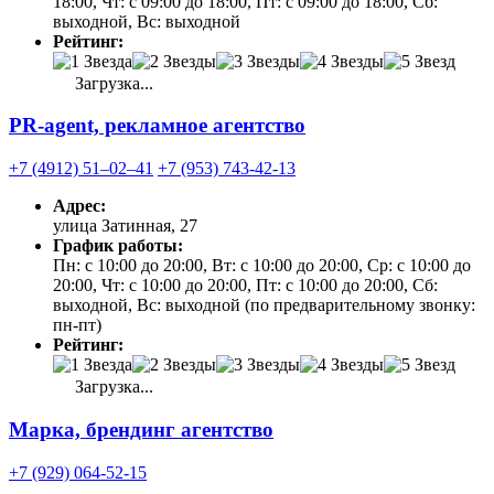
18:00, Чт: с 09:00 до 18:00, Пт: с 09:00 до 18:00, Сб:
выходной, Вс: выходной
Рейтинг:
Загрузка...
PR-agent, рекламное агентство
+7 (4912) 51‒02‒41
+7 (953) 743-42-13
Адрес:
улица Затинная, 27
График работы:
Пн: с 10:00 до 20:00, Вт: с 10:00 до 20:00, Ср: с 10:00 до
20:00, Чт: с 10:00 до 20:00, Пт: с 10:00 до 20:00, Сб:
выходной, Вс: выходной (по предварительному звонку:
пн-пт)
Рейтинг:
Загрузка...
Марка, брендинг агентство
+7 (929) 064-52-15