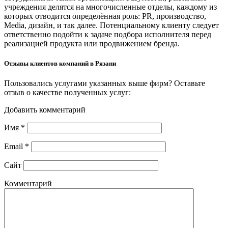
учреждения делятся на многочисленные отделы, каждому из
которых отводится определённая роль: PR, производство,
Media, дизайн, и так далее. Потенциальному клиенту следует
ответственно подойти к задаче подбора исполнителя перед
реализацией продукта или продвижением бренда.
Отзывы клиентов компаний в Рязани
Пользовались услугами указанных выше фирм? Оставьте
отзыв о качестве полученных услуг:
Добавить комментарий
Имя
*
Email
*
Сайт
Комментарий