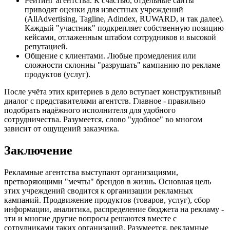
Рейтинг агентства. К счастью, отдельные сайты
приводят оценки для известных учреждений
(AllAdvertising, Tagline, Adindex, RUWARD, и так далее).
Каждый "участник" подкрепляет собственную позицию
кейсами, отлаженным штабом сотрудников и высокой
репутацией.
Общение с клиентами. Любые промедления или
сложности склонны "разрушать" кампанию по рекламе
продуктов (услуг).
После учёта этих критериев в дело вступает конструктивный
диалог с представителями агентств. Главное - правильно
подобрать надёжного исполнителя для удобного
сотрудничества. Разумеется, слово "удобное" во многом
зависит от ощущений заказчика.
Заключение
Рекламные агентства выступают организациями,
претворяющими "мечты" брендов в жизнь. Основная цель
этих учреждений сводится к организации рекламных
кампаний. Продвижение продуктов (товаров, услуг), сбор
информации, аналитика, распределение бюджета на рекламу -
эти и многие другие вопросы решаются вместе с
сотрудниками таких организаций. Разумеется, рекламные