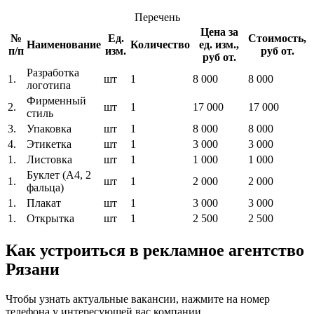
Перечень
Цена за
№
Ед.
Стоимость,
Наименование
Количество
ед. изм.,
п/п
изм.
руб от.
руб от.
Разработка
1.
шт
1
8 000
8 000
логотипа
Фирменный
2.
шт
1
17 000
17 000
стиль
3.
Упаковка
шт
1
8 000
8 000
4.
Этикетка
шт
1
3 000
3 000
1.
Листовка
шт
1
1 000
1 000
Буклет (A4, 2
1.
шт
1
2 000
2 000
фальца)
1.
Плакат
шт
1
3 000
3 000
1.
Открытка
шт
1
2 500
2 500
Как устроиться в рекламное агентство
Рязани
Чтобы узнать актуальные вакансии, нажмите на номер
телефона у интересующей вас компании