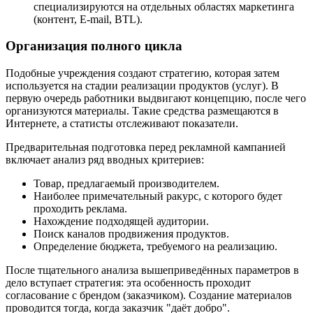
специализируются на отдельных областях маркетинга
(контент, E-mail, BTL).
Организация полного цикла
Подобные учреждения создают стратегию, которая затем
используется на стадии реализации продуктов (услуг). В
первую очередь работники выдвигают концепцию, после чего
организуются материалы. Такие средства размещаются в
Интернете, а статисты отслеживают показатели.
Предварительная подготовка перед рекламной кампанией
включает анализ ряд вводных критериев:
Товар, предлагаемый производителем.
Наиболее примечательный ракурс, с которого будет
проходить реклама.
Нахождение подходящей аудитории.
Поиск каналов продвижения продуктов.
Определение бюджета, требуемого на реализацию.
После тщательного анализа вышеприведённых параметров в
дело вступает стратегия: эта особенность проходит
согласование с брендом (заказчиком). Создание материалов
проводится тогда, когда заказчик "даёт добро".