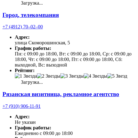
Загрузка...
Город, телекомпания
+7 (4912) 70‒02‒00
Адрес:
улица Скоморошинская, 5
График работы:
Пн: с 09:00 до 18:00, Вт: с 09:00 до 18:00, Ср: с 09:00 до
18:00, Чт: с 09:00 до 18:00, Пт: с 09:00 до 18:00, Сб:
выходной, Вс: выходной
Рейтинг:
Загрузка...
Рязанская визитница, рекламное агентство
+7 (910) 906-11-91
Адрес:
Не указан
График работы:
Ежедневно с 09:00 до 18:00