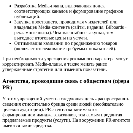
Разработка Media-плана, включающая поиск
соответствующих каналов и формирование графиков
публикаций.
Закупка пространств, проводимая у издателей или
владельцев Media-контента (сайты, издания, Bilboards -
рекламные щиты). Чем масштабнее закупки, тем
выгоднее итоговые цены на услуги.
Оптимизация кампании по продвижению товаров
(включает отслеживание требуемых показателей).
При необходимости учреждения рекламного характера могут
корректировать Media-планы, а также менять ранее
утверждённые стратегии или изменять показатели.
Агентства, проводящие связь с обществом (сфера
PR)
У этих учреждений уместна следующая цель - распространять
сведения относительно бренда среди людей (необязательно
целевой аудитории). PR-агентства занимаются
формированием имиджа заказчиков, тем самым продвигая
предлагаемые продукты (услуги). На вооружении PR-агентств
имеются такие средства: