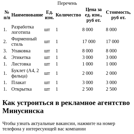
Перечень
Цена за
№
Ед.
Стоимость,
Наименование
Количество
ед. изм.,
п/п
изм.
руб от.
руб от.
Разработка
1.
шт
1
8 000
8 000
логотипа
Фирменный
2.
шт
1
17 000
17 000
стиль
3.
Упаковка
шт
1
8 000
8 000
4.
Этикетка
шт
1
3 000
3 000
1.
Листовка
шт
1
1 000
1 000
Буклет (A4, 2
1.
шт
1
2 000
2 000
фальца)
1.
Плакат
шт
1
3 000
3 000
1.
Открытка
шт
1
2 500
2 500
Как устроиться в рекламное агентство
Минусинска
Чтобы узнать актуальные вакансии, нажмите на номер
телефона у интересующей вас компании