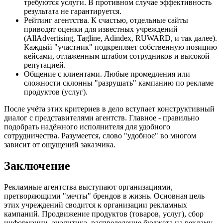
требуются услуги. В противном случае эффективность
результата не гарантируется.
Рейтинг агентства. К счастью, отдельные сайты
приводят оценки для известных учреждений
(AllAdvertising, Tagline, Adindex, RUWARD, и так далее).
Каждый "участник" подкрепляет собственную позицию
кейсами, отлаженным штабом сотрудников и высокой
репутацией.
Общение с клиентами. Любые промедления или
сложности склонны "разрушать" кампанию по рекламе
продуктов (услуг).
После учёта этих критериев в дело вступает конструктивный
диалог с представителями агентств. Главное - правильно
подобрать надёжного исполнителя для удобного
сотрудничества. Разумеется, слово "удобное" во многом
зависит от ощущений заказчика.
Заключение
Рекламные агентства выступают организациями,
претворяющими "мечты" брендов в жизнь. Основная цель
этих учреждений сводится к организации рекламных
кампаний. Продвижение продуктов (товаров, услуг), сбор
информации, аналитика, распределение бюджета на рекламу -