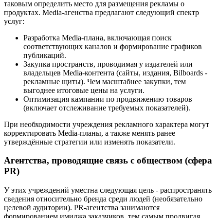
таковым определить место для размещения рекламы о
продуктах. Media-агенства предлагают следующий спектр
услуг:
Разработка Media-плана, включающая поиск
соответствующих каналов и формирование графиков
публикаций.
Закупка пространств, проводимая у издателей или
владельцев Media-контента (сайты, издания, Bilboards -
рекламные щиты). Чем масштабнее закупки, тем
выгоднее итоговые цены на услуги.
Оптимизация кампании по продвижению товаров
(включает отслеживание требуемых показателей).
При необходимости учреждения рекламного характера могут
корректировать Media-планы, а также менять ранее
утверждённые стратегии или изменять показатели.
Агентства, проводящие связь с обществом (сфера
PR)
У этих учреждений уместна следующая цель - распространять
сведения относительно бренда среди людей (необязательно
целевой аудитории). PR-агентства занимаются
формированием имиджа заказчиков, тем самым продвигая