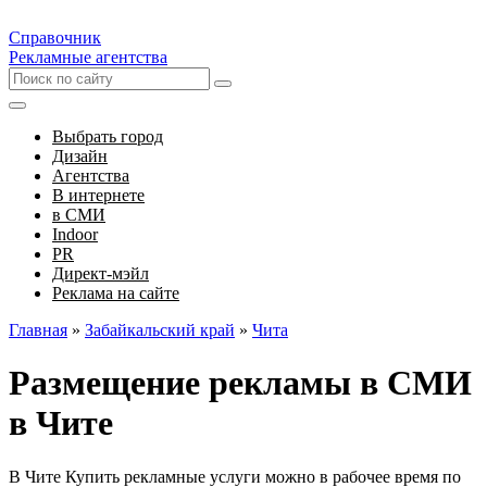
Справочник
Рекламные агентства
Выбрать город
Дизайн
Агентства
В интернете
в СМИ
Indoor
PR
Директ-мэйл
Реклама на сайте
Главная
»
Забайкальский край
»
Чита
Размещение рекламы в СМИ
в Чите
В Чите Купить рекламные услуги можно в рабочее время по