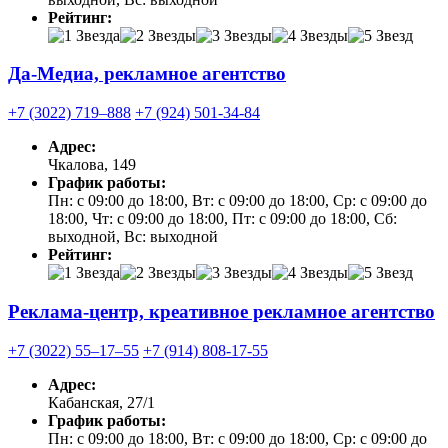
Рейтинг:
Да-Медиа, рекламное агентство
+7 (3022) 719‒888
+7 (924) 501-34-84
Адрес:
Чкалова, 149
График работы:
Пн: с 09:00 до 18:00, Вт: с 09:00 до 18:00, Ср: с 09:00 до
18:00, Чт: с 09:00 до 18:00, Пт: с 09:00 до 18:00, Сб:
выходной, Вс: выходной
Рейтинг:
Реклама-центр, креативное рекламное агентство
+7 (3022) 55‒17‒55
+7 (914) 808-17-55
Адрес:
Кабанская, 27/1
График работы:
Пн: с 09:00 до 18:00, Вт: с 09:00 до 18:00, Ср: с 09:00 до