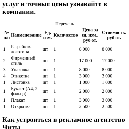
услуг и точные цены узнавайте в
компании.
Перечень
Цена за
№
Ед.
Стоимость,
Наименование
Количество
ед. изм.,
п/п
изм.
руб от.
руб от.
Разработка
1.
шт
1
8 000
8 000
логотипа
Фирменный
2.
шт
1
17 000
17 000
стиль
3.
Упаковка
шт
1
8 000
8 000
4.
Этикетка
шт
1
3 000
3 000
1.
Листовка
шт
1
1 000
1 000
Буклет (A4, 2
1.
шт
1
2 000
2 000
фальца)
1.
Плакат
шт
1
3 000
3 000
1.
Открытка
шт
1
2 500
2 500
Как устроиться в рекламное агентство
Читы