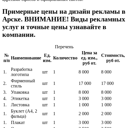
Примерные цены на дизайн рекламы в
Арске. ВНИМАНИЕ! Виды рекламных
услуг и точные цены узнавайте в
компании.
Перечень
Цена за
№
Ед.
Стоимость,
Наименование
Количество
ед. изм.,
п/п
изм.
руб от.
руб от.
Разработка
1.
шт
1
8 000
8 000
логотипа
Фирменный
2.
шт
1
17 000
17 000
стиль
3.
Упаковка
шт
1
8 000
8 000
4.
Этикетка
шт
1
3 000
3 000
1.
Листовка
шт
1
1 000
1 000
Буклет (A4, 2
1.
шт
1
2 000
2 000
фальца)
1.
Плакат
шт
1
3 000
3 000