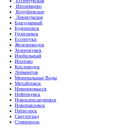
Ессентукская
Иноземцево
Кочубеевское
Левокумское
Благодарный
Буденновск
Георгиевск
Ессентуки
Железноводск
Зеленокумск
Изобильный
Ипатово
Кисловодск
Лермонтов
Минеральные Воды
Михайловск
Невинномысск
Нефтекумск
Новоалександровск
Новопавловск
Пятигорск
Светлоград
Ставрополь