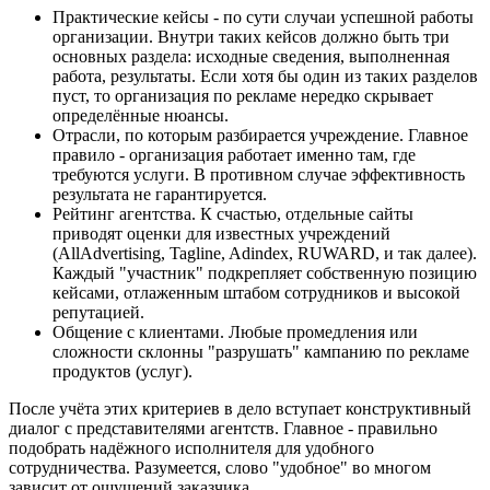
Практические кейсы - по сути случаи успешной работы
организации. Внутри таких кейсов должно быть три
основных раздела: исходные сведения, выполненная
работа, результаты. Если хотя бы один из таких разделов
пуст, то организация по рекламе нередко скрывает
определённые нюансы.
Отрасли, по которым разбирается учреждение. Главное
правило - организация работает именно там, где
требуются услуги. В противном случае эффективность
результата не гарантируется.
Рейтинг агентства. К счастью, отдельные сайты
приводят оценки для известных учреждений
(AllAdvertising, Tagline, Adindex, RUWARD, и так далее).
Каждый "участник" подкрепляет собственную позицию
кейсами, отлаженным штабом сотрудников и высокой
репутацией.
Общение с клиентами. Любые промедления или
сложности склонны "разрушать" кампанию по рекламе
продуктов (услуг).
После учёта этих критериев в дело вступает конструктивный
диалог с представителями агентств. Главное - правильно
подобрать надёжного исполнителя для удобного
сотрудничества. Разумеется, слово "удобное" во многом
зависит от ощущений заказчика.