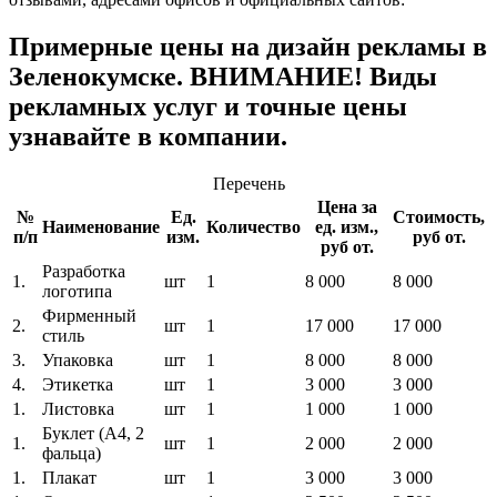
Примерные цены на дизайн рекламы в
Зеленокумске. ВНИМАНИЕ! Виды
рекламных услуг и точные цены
узнавайте в компании.
Перечень
Цена за
№
Ед.
Стоимость,
Наименование
Количество
ед. изм.,
п/п
изм.
руб от.
руб от.
Разработка
1.
шт
1
8 000
8 000
логотипа
Фирменный
2.
шт
1
17 000
17 000
стиль
3.
Упаковка
шт
1
8 000
8 000
4.
Этикетка
шт
1
3 000
3 000
1.
Листовка
шт
1
1 000
1 000
Буклет (A4, 2
1.
шт
1
2 000
2 000
фальца)
1.
Плакат
шт
1
3 000
3 000