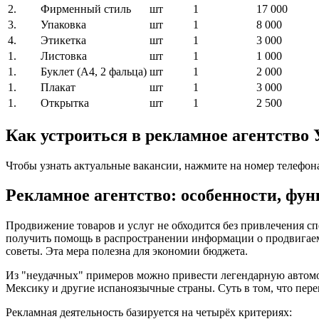
2.
Фирменный стиль
шт
1
17 000
3.
Упаковка
шт
1
8 000
4.
Этикетка
шт
1
3 000
1.
Листовка
шт
1
1 000
1.
Буклет (A4, 2 фальца)
шт
1
2 000
1.
Плакат
шт
1
3 000
1.
Открытка
шт
1
2 500
Как устроиться в рекламное агентство
Чтобы узнать актуальные вакансии, нажмите на номер телефон
Рекламное агентство: особенности, фун
Продвижение товаров и услуг не обходится без привлечения 
получить помощь в распространении информации о продвигаем
советы. Эта мера полезна для экономии бюджета.
Из "неудачных" примеров можно привести легендарную автом
Мексику и другие испаноязычные страны. Суть в том, что пере
Рекламная деятельность базируется на четырёх критериях: