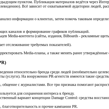
едыдущим пунктом. Публикация материалов ведётся через Интер
евидению). Всё зависит от охватываемой аудитории людей, расп
й анализ информации о клиентах, затем помочь таковым определи
ющих каналов и формирование графиков публикаций.
ьцев Media-контента (сайты, издания, Bilboards - рекламные щи
ет отслеживание требуемых показателей).
рректировать Media-планы, а также менять ранее утверждённые с
PR)
сведения относительно бренда среди людей (необязательно целе
ты (услуги). На вооружении PR-агентств имеются такие средств
, общение с журналистами. Все три признака помогают распрос
ользуется для сохранения интереса к бренду.
чественный вариант концепции Damage Control: средства восста
 благотворительность и прочие кампании PR.