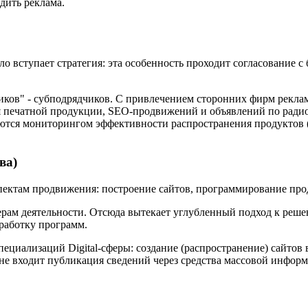
дить реклама.
 вступает стратегия: эта особенность проходит согласование с 
ников" - субподрядчиков. С привлечением сторонних фирм рекла
я печатной продукции, SEO-продвижений и объявлений по радио
ются мониторингом эффективности распространения продуктов (
ва)
спектам продвижения: построение сайтов, программирование пр
ам деятельности. Отсюда вытекает углубленный подход к решен
зработку программ.
ециализаций Digital-сферы: создание (распространение) сайтов
не входит публикация сведений через средства массовой инфор