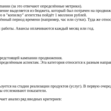
пании (за это отвечают определённые метрики).
шение выделяется из бюджета, который был потрачен на продвиж
о в "копилку" агентства пойдёт 1 миллион рублей.
лённый период времени (например, час или сутки). Туда же отно
ти работы. Авансы оплачиваются каждый месяц или год.
предстоящей кампании продвижения.
ределённым аспектам. Эта категория относится к разным напр
зуется на стадии реализации продуктов (услуг). В первую очер
ты отслеживают показатели.
ает анализ ряд вводных критериев: