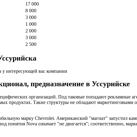
17 000
8 000
3 000
1 000
2 000
3 000
2 500
 Уссурийска
а у интересующей вас компании
кционал, предназначение в Уссурийске
специфических организаций. Под таковые попадают рекламные а
ых продуктах. Такие структуры не обладают маркетинговыми от
обильную марку Chevrolet. Американский "магнат" запустил к
вод понятия Nova означает "не двигается"; соответственно, мар