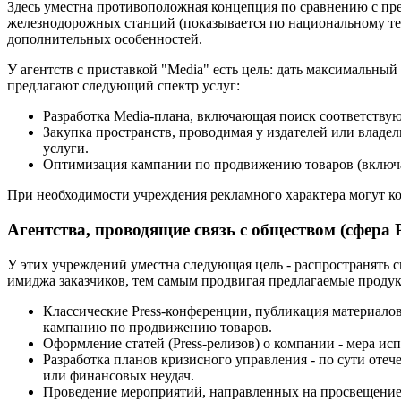
Здесь уместна противоположная концепция по сравнению с пр
железнодорожных станций (показывается по национальному тел
дополнительных особенностей.
У агентств с приставкой "Media" есть цель: дать максимальны
предлагают следующий спектр услуг:
Разработка Media-плана, включающая поиск соответству
Закупка пространств, проводимая у издателей или владел
услуги.
Оптимизация кампании по продвижению товаров (включа
При необходимости учреждения рекламного характера могут ко
Агентства, проводящие связь с обществом (сфера 
У этих учреждений уместна следующая цель - распространять 
имиджа заказчиков, тем самым продвигая предлагаемые продук
Классические Press-конференции, публикация материалов
кампанию по продвижению товаров.
Оформление статей (Press-релизов) о компании - мера исп
Разработка планов кризисного управления - по сути оте
или финансовых неудач.
Проведение мероприятий, направленных на просвещение,