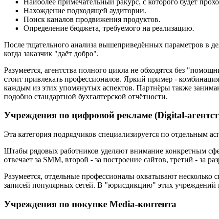
Наиболее примечательный ракурс, с которого будет прохо
Нахождение подходящей аудитории.
Поиск каналов продвижения продуктов.
Определение бюджета, требуемого на реализацию.
После тщательного анализа вышеприведённых параметров в дело
когда заказчик "даёт добро".
Разумеется, агентства полного цикла не обходятся без "помощ
стоит привлекать профессионалов. Яркий пример - комбинаци
каждым из этих упомянутых аспектов. Партнёры также занима
подобно стандартной бухгалтерской отчётности.
Учреждения по цифровой рекламе (Digital-агентст
Эта категория подрядчиков специализируется по отдельным а
Штабы рядовых работников уделяют внимание конкретным сфер
отвечает за SMM, второй - за построение сайтов, третий - за ра
Разумеется, отдельные профессионалы охватывают несколько сп
записей популярных сетей. В "юрисдикцию" этих учреждений 
Учреждения по покупке Media-контента