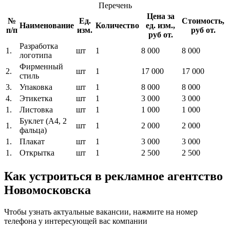
Перечень
Цена за
№
Ед.
Стоимость,
Наименование
Количество
ед. изм.,
п/п
изм.
руб от.
руб от.
Разработка
1.
шт
1
8 000
8 000
логотипа
Фирменный
2.
шт
1
17 000
17 000
стиль
3.
Упаковка
шт
1
8 000
8 000
4.
Этикетка
шт
1
3 000
3 000
1.
Листовка
шт
1
1 000
1 000
Буклет (A4, 2
1.
шт
1
2 000
2 000
фальца)
1.
Плакат
шт
1
3 000
3 000
1.
Открытка
шт
1
2 500
2 500
Как устроиться в рекламное агентство
Новомосковска
Чтобы узнать актуальные вакансии, нажмите на номер
телефона у интересующей вас компании