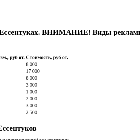
 Ессентуках. ВНИМАНИЕ! Виды рекламны
зм., руб от.
Стоимость, руб от.
8 000
17 000
8 000
3 000
1 000
2 000
3 000
2 500
Ессентуков