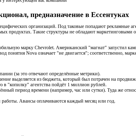
а у интересующей вас компании
кционал, предназначение в Ессентуках
специфических организаций. Под таковые попадают рекламные а
ых продуктах. Такие структуры не обладают маркетинговыми от
обильную марку Chevrolet. Американский "магнат" запустил к
вод понятия Nova означает "не двигается"; соответственно, мар
пании (за это отвечают определённые метрики).
шение выделяется из бюджета, который был потрачен на продвиж
о в "копилку" агентства пойдёт 1 миллион рублей.
лённый период времени (например, час или сутки). Туда же отно
ти работы. Авансы оплачиваются каждый месяц или год.