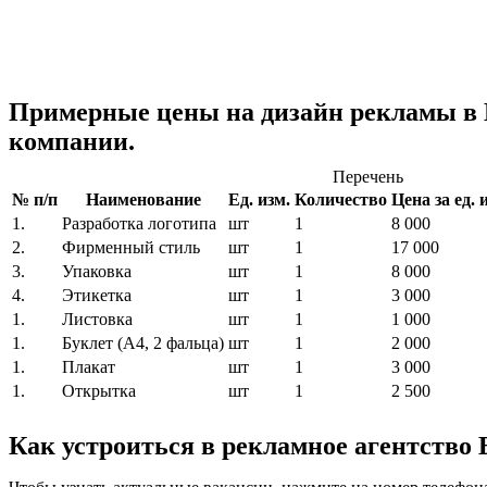
Примерные цены на дизайн рекламы в
компании.
Перечень
№ п/п
Наименование
Ед. изм.
Количество
Цена за ед. и
1.
Разработка логотипа
шт
1
8 000
2.
Фирменный стиль
шт
1
17 000
3.
Упаковка
шт
1
8 000
4.
Этикетка
шт
1
3 000
1.
Листовка
шт
1
1 000
1.
Буклет (A4, 2 фальца)
шт
1
2 000
1.
Плакат
шт
1
3 000
1.
Открытка
шт
1
2 500
Как устроиться в рекламное агентство 