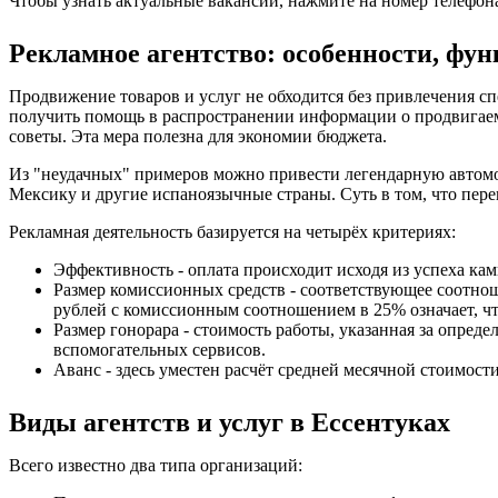
Чтобы узнать актуальные вакансии, нажмите на номер телефон
Рекламное агентство: особенности, фун
Продвижение товаров и услуг не обходится без привлечения 
получить помощь в распространении информации о продвигаем
советы. Эта мера полезна для экономии бюджета.
Из "неудачных" примеров можно привести легендарную автом
Мексику и другие испаноязычные страны. Суть в том, что пере
Рекламная деятельность базируется на четырёх критериях:
Эффективность - оплата происходит исходя из успеха кам
Размер комиссионных средств - соответствующее соотно
рублей с комиссионным соотношением в 25% означает, чт
Размер гонорара - стоимость работы, указанная за опреде
вспомогательных сервисов.
Аванс - здесь уместен расчёт средней месячной стоимос
Виды агентств и услуг в Ессентуках
Всего известно два типа организаций: