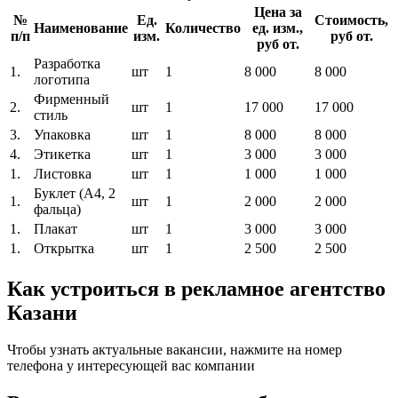
Цена за
№
Ед.
Стоимость,
Наименование
Количество
ед. изм.,
п/п
изм.
руб от.
руб от.
Разработка
1.
шт
1
8 000
8 000
логотипа
Фирменный
2.
шт
1
17 000
17 000
стиль
3.
Упаковка
шт
1
8 000
8 000
4.
Этикетка
шт
1
3 000
3 000
1.
Листовка
шт
1
1 000
1 000
Буклет (A4, 2
1.
шт
1
2 000
2 000
фальца)
1.
Плакат
шт
1
3 000
3 000
1.
Открытка
шт
1
2 500
2 500
Как устроиться в рекламное агентство
Казани
Чтобы узнать актуальные вакансии, нажмите на номер
телефона у интересующей вас компании