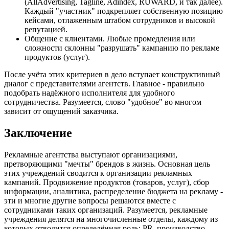
(AllAdvertising, Tagline, Adindex, RUWARD, и так далее).
Каждый "участник" подкрепляет собственную позицию
кейсами, отлаженным штабом сотрудников и высокой
репутацией.
Общение с клиентами. Любые промедления или
сложности склонны "разрушать" кампанию по рекламе
продуктов (услуг).
После учёта этих критериев в дело вступает конструктивный
диалог с представителями агентств. Главное - правильно
подобрать надёжного исполнителя для удобного
сотрудничества. Разумеется, слово "удобное" во многом
зависит от ощущений заказчика.
Заключение
Рекламные агентства выступают организациями,
претворяющими "мечты" брендов в жизнь. Основная цель
этих учреждений сводится к организации рекламных
кампаний. Продвижение продуктов (товаров, услуг), сбор
информации, аналитика, распределение бюджета на рекламу -
эти и многие другие вопросы решаются вместе с
сотрудниками таких организаций. Разумеется, рекламные
учреждения делятся на многочисленные отделы, каждому из
которых отводится определённая роль: PR, производство,