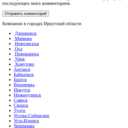
последующих моих комментариев.
Компании в городах Иркутской области
Дзержинск
Маркова
Новолисиха
Оса
Пивовариха
Урик
Хомутово
Ангарск
Байкальск
Братск
Вихоревка
Иркутск
Нижнеудинск
Саянск
Свирск
Тулун
Усолье-Сибирское
Усть-Илимск
Черемхово