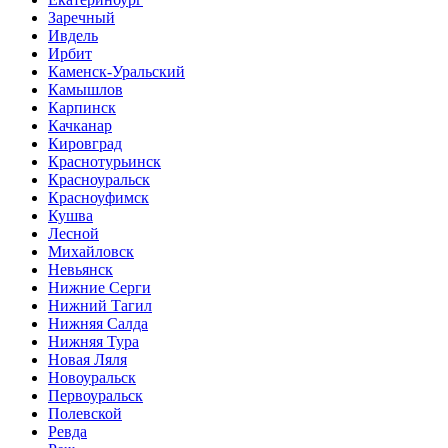
Заречный
Ивдель
Ирбит
Каменск-Уральский
Камышлов
Карпинск
Качканар
Кировград
Краснотурьинск
Красноуральск
Красноуфимск
Кушва
Лесной
Михайловск
Невьянск
Нижние Серги
Нижний Тагил
Нижняя Салда
Нижняя Тура
Новая Ляля
Новоуральск
Первоуральск
Полевской
Ревда