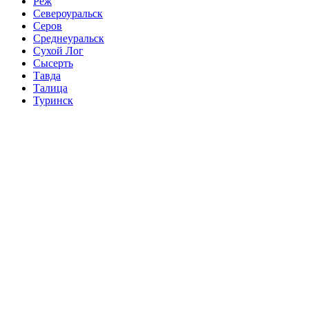
Реж
Североуральск
Серов
Среднеуральск
Сухой Лог
Сысерть
Тавда
Талица
Туринск