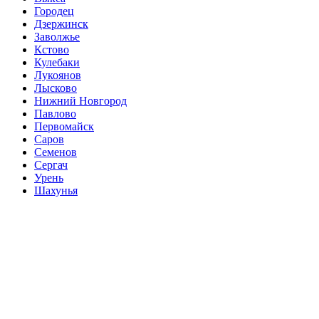
Городец
Дзержинск
Заволжье
Кстово
Кулебаки
Лукоянов
Лысково
Нижний Новгород
Павлово
Первомайск
Саров
Семенов
Сергач
Урень
Шахунья