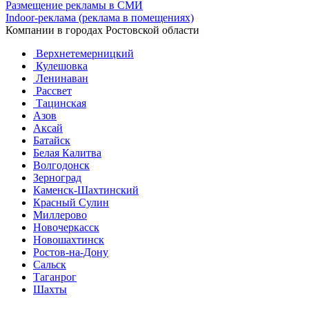
Размещение рекламы в СМИ
Indoor-реклама (реклама в помещениях)
Компании в городах Ростовской области
Верхнетемерницкий
Кулешовка
Ленинаван
Рассвет
Тацинская
Азов
Аксай
Батайск
Белая Калитва
Волгодонск
Зерноград
Каменск-Шахтинский
Красный Сулин
Миллерово
Новочеркасск
Новошахтинск
Ростов-на-Дону
Сальск
Таганрог
Шахты