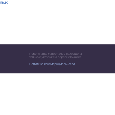
льцо
Перепечатка материалов разрешена
только с указанием первоисточника
Политика конфиденциальности