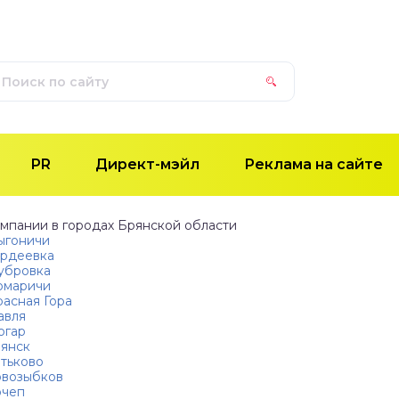
PR
Директ-мэйл
Реклама на сайте
мпании в городах Брянской области
гоничи
рдеевка
убровка
омаричи
асная Гора
авля
огар
янск
тьково
возыбков
чеп