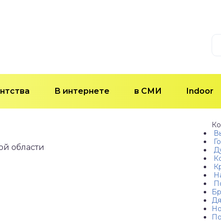
нтства
В интернете
в СМИ
Indoor
Ко
Вы
Го
ой области
Д
К
Кр
Н
П
Бр
Дя
Но
По