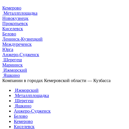
Кемерово
Металлплощадка
Новокузнецк
Прокопьевск
Киселевск
Белово
Ленинск-Кузнецкий
Междуреченск
Юрга
Анжеро-Судженск
Шерегеш
Мариинск
Ижморский
Яшкино
Компании в городах Кемеровской области — Кузбасса
Ижморский
Металлплощадка
Шерегеш
Яшкино
Анжеро-Судженск
Белово
Кемерово
Киселевск