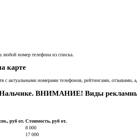
а любой номер телефона из списка.
на карте
тв с актуальными номерами телефонов, рейтингами, отзывами, 
 Нальчике. ВНИМАНИЕ! Виды рекламных 
зм., руб от.
Стоимость, руб от.
8 000
17 000