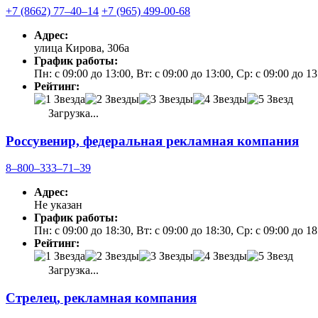
+7 (8662) 77‒40‒14
+7 (965) 499-00-68
Адрес:
улица Кирова, 306а
График работы:
Пн: с 09:00 до 13:00, Вт: с 09:00 до 13:00, Ср: с 09:00 до 1
Рейтинг:
Загрузка...
Россувенир, федеральная рекламная компания
8‒800‒333‒71‒39
Адрес:
Не указан
График работы:
Пн: с 09:00 до 18:30, Вт: с 09:00 до 18:30, Ср: с 09:00 до 1
Рейтинг:
Загрузка...
Стрелец, рекламная компания