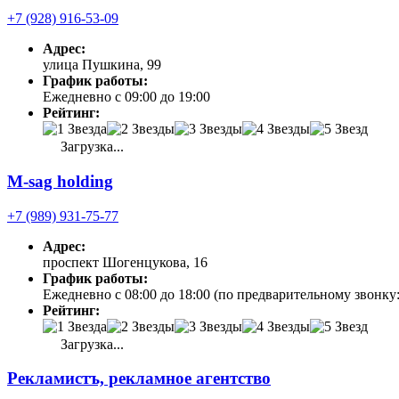
+7 (928) 916-53-09
Адрес:
улица Пушкина, 99
График работы:
Ежедневно с 09:00 до 19:00
Рейтинг:
Загрузка...
M-sag holding
+7 (989) 931-75-77
Адрес:
проспект Шогенцукова, 16
График работы:
Ежедневно с 08:00 до 18:00 (по предварительному звонку:
Рейтинг:
Загрузка...
Рекламистъ, рекламное агентство