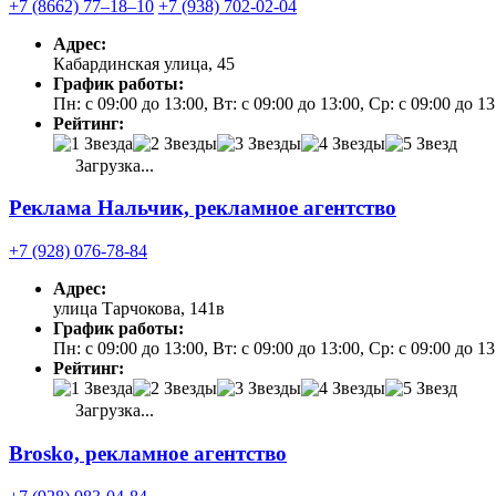
+7 (8662) 77‒18‒10
+7 (938) 702-02-04
Адрес:
Кабардинская улица, 45
График работы:
Пн: с 09:00 до 13:00, Вт: с 09:00 до 13:00, Ср: с 09:00 до 1
Рейтинг:
Загрузка...
Реклама Нальчик, рекламное агентство
+7 (928) 076-78-84
Адрес:
улица Тарчокова, 141в
График работы:
Пн: с 09:00 до 13:00, Вт: с 09:00 до 13:00, Ср: с 09:00 до 1
Рейтинг:
Загрузка...
Brosko, рекламное агентство