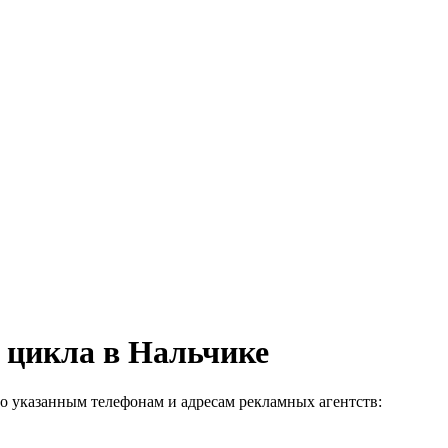
 цикла в Нальчике
о указанным телефонам и адресам рекламных агентств: