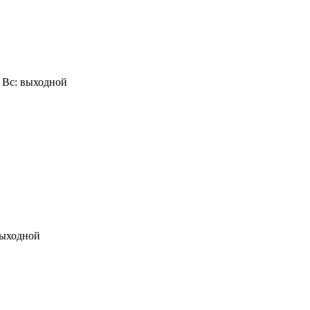
0, Вс: выходной
 выходной