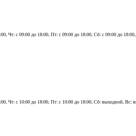
8:00, Чт: с 09:00 до 18:00, Пт: с 09:00 до 18:00, Сб: с 09:00 до 18:0
8:00, Чт: с 10:00 до 18:00, Пт: с 10:00 до 18:00, Сб: выходной, Вс: