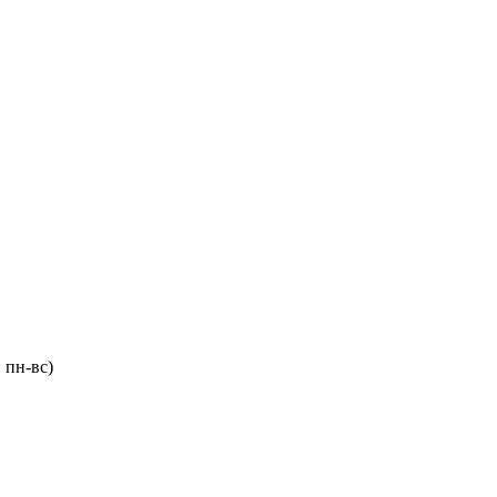
 пн-вс)