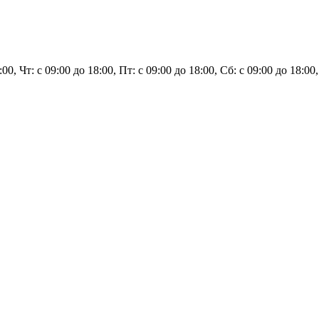
8:00, Чт: с 09:00 до 18:00, Пт: с 09:00 до 18:00, Сб: с 09:00 до 18:0