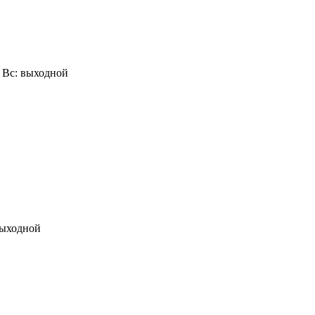
0, Вс: выходной
 выходной