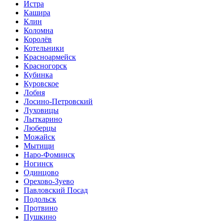
Истра
Кашира
Клин
Коломна
Королёв
Котельники
Красноармейск
Красногорск
Кубинка
Куровское
Лобня
Лосино-Петровский
Луховицы
Лыткарино
Люберцы
Можайск
Мытищи
Наро-Фоминск
Ногинск
Одинцово
Орехово-Зуево
Павловский Посад
Подольск
Протвино
Пушкино