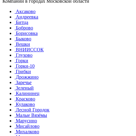
Компании в городах Московской области
Аксаково
Андреевка
Битца
Боброво
Борисовка
Быково
Вешки
ВНИИССОК
Глухово
Горки
Горки-10
Грибки
Дрожжино
Заречье
Зеленый
Калининец
Красково
Кулаково
Лесной Городок
Малые Вязёмы
Марусино
Мисайлово
Михалково