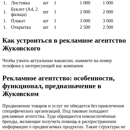
1.
Листовка
шт
1
1 000
1 000
Буклет (A4, 2
1.
шт
1
2 000
2 000
фальца)
1.
Плакат
шт
1
3 000
3 000
1.
Открытка
шт
1
2 500
2 500
Как устроиться в рекламное агентство
Жуковского
Чтобы узнать актуальные вакансии, нажмите на номер
телефона у интересующей вас компании
Рекламное агентство: особенности,
функционал, предназначение в
Жуковском
Продвижение товаров и услуг не обходится без привлечения
специфических организаций. Под таковые попадают
рекламные агентства. Туда обращаются новоиспечённые
бренды, желающие получить помощь в распространении
информации о продвигаемых продуктах. Такие структуры не