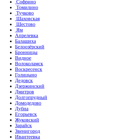
Софрино
Томилино
Тучково
Шаховская
Шестово
Ям
Апрелевка
Балашиха
Белоозёрский
Бронницы
Видное
Волоколамск
Воскресенск
Голицыно
Дедовск
Дзержинский
Дмитров
Долгопрудный
Домодедово
Дубна
Егорьевск
Жуковский
Зарайск
Звенигород
Ивантеевка