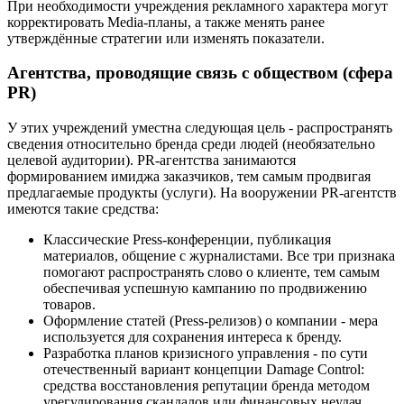
При необходимости учреждения рекламного характера могут
корректировать Media-планы, а также менять ранее
утверждённые стратегии или изменять показатели.
Агентства, проводящие связь с обществом (сфера
PR)
У этих учреждений уместна следующая цель - распространять
сведения относительно бренда среди людей (необязательно
целевой аудитории). PR-агентства занимаются
формированием имиджа заказчиков, тем самым продвигая
предлагаемые продукты (услуги). На вооружении PR-агентств
имеются такие средства:
Классические Press-конференции, публикация
материалов, общение с журналистами. Все три признака
помогают распространять слово о клиенте, тем самым
обеспечивая успешную кампанию по продвижению
товаров.
Оформление статей (Press-релизов) о компании - мера
используется для сохранения интереса к бренду.
Разработка планов кризисного управления - по сути
отечественный вариант концепции Damage Control:
средства восстановления репутации бренда методом
урегулирования скандалов или финансовых неудач.