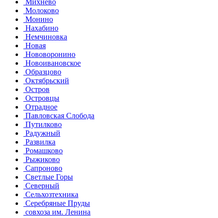
Михнево
Молоково
Монино
Нахабино
Немчиновка
Новая
Нововоронино
Новоивановское
Образцово
Октябрьский
Остров
Островцы
Отрадное
Павловская Слобода
Путилково
Радужный
Развилка
Ромашково
Рыжиково
Сапроново
Светлые Горы
Северный
Сельхозтехника
Серебряные Пруды
совхоза им. Ленина