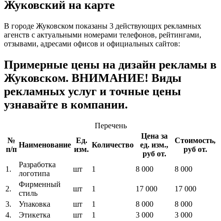
Жуковский на карте
В городе Жуковском показаны 3 действующих рекламных
агенств с актуальными номерами телефонов, рейтингами,
отзывами, адресами офисов и официальных сайтов:
Примерные цены на дизайн рекламы в
Жуковском. ВНИМАНИЕ! Виды
рекламных услуг и точные цены
узнавайте в компании.
Перечень
Цена за
№
Ед.
Стоимость,
Наименование
Количество
ед. изм.,
п/п
изм.
руб от.
руб от.
Разработка
1.
шт
1
8 000
8 000
логотипа
Фирменный
2.
шт
1
17 000
17 000
стиль
3.
Упаковка
шт
1
8 000
8 000
4.
Этикетка
шт
1
3 000
3 000