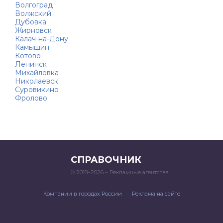
Волгоград
Волжский
Дубовка
Жирновск
Калач-на-Дону
Камышин
Котово
Ленинск
Михайловка
Николаевск
Суровикино
Фролово
СПРАВОЧНИК
© 2018–2026 – Рекламные агентства
Компании в городах России
Реклама на сайте