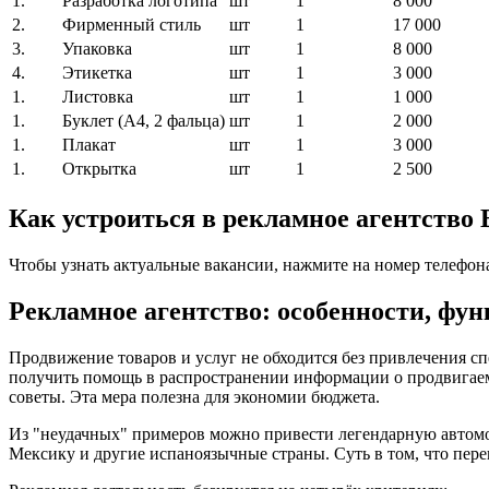
1.
Разработка логотипа
шт
1
8 000
2.
Фирменный стиль
шт
1
17 000
3.
Упаковка
шт
1
8 000
4.
Этикетка
шт
1
3 000
1.
Листовка
шт
1
1 000
1.
Буклет (A4, 2 фальца)
шт
1
2 000
1.
Плакат
шт
1
3 000
1.
Открытка
шт
1
2 500
Как устроиться в рекламное агентство 
Чтобы узнать актуальные вакансии, нажмите на номер телефон
Рекламное агентство: особенности, фу
Продвижение товаров и услуг не обходится без привлечения 
получить помощь в распространении информации о продвигаем
советы. Эта мера полезна для экономии бюджета.
Из "неудачных" примеров можно привести легендарную автом
Мексику и другие испаноязычные страны. Суть в том, что пере