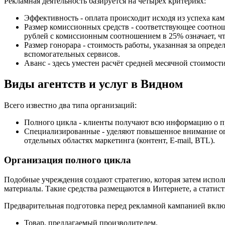
Рекламная деятельность базируется на четырёх критериях:
Эффективность - оплата происходит исходя из успеха кам
Размер комиссионных средств - соответствующее соотно
рублей с комиссионным соотношением в 25% означает, чт
Размер гонорара - стоимость работы, указанная за опреде
вспомогательных сервисов.
Аванс - здесь уместен расчёт средней месячной стоимос
Виды агентств и услуг в Видном
Всего известно два типа организаций:
Полного цикла - клиенты получают всю информацию о 
Специализированные - уделяют повышенное внимание оп
отдельных областях маркетинга (контент, E-mail, BTL).
Организация полного цикла
Подобные учреждения создают стратегию, которая затем исполь
материалы. Такие средства размещаются в Интернете, а статис
Предварительная подготовка перед рекламной кампанией включ
Товар, предлагаемый производителем.