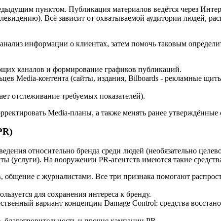
едыдущим пунктом. Публикация материалов ведётся через Интер
евидению). Всё зависит от охватываемой аудитории людей, расп
й анализ информации о клиентах, затем помочь таковым определи
ющих каналов и формирование графиков публикаций.
ьцев Media-контента (сайты, издания, Bilboards - рекламные щи
ет отслеживание требуемых показателей).
рректировать Media-планы, а также менять ранее утверждённые с
PR)
сведения относительно бренда среди людей (необязательно целе
ты (услуги). На вооружении PR-агентств имеются такие средств
, общение с журналистами. Все три признака помогают распрос
ользуется для сохранения интереса к бренду.
чественный вариант концепции Damage Control: средства восста
 благотворительность и прочие кампании PR.