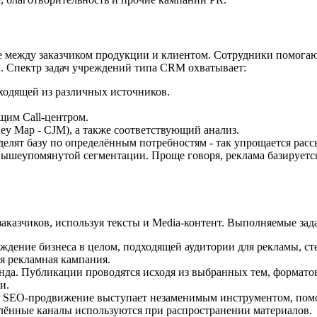
е между заказчиком продукции и клиентом. Сотрудники помога
. Спектр задач учреждений типа CRM охватывает:
ходящей из различных источников.
щим Call-центром.
ey Map - CJM), а также соответствующий анализ.
елят базу по определённым потребностям - так упрощается рас
ышеупомянутой сегментации. Проще говоря, реклама базируетс
казчиков, используя тексты и Media-контент. Выполняемые зад
уждение бизнеса в целом, подходящей аудитории для рекламы, ст
ся рекламная кампания.
да. Публикации проводятся исходя из выбранных тем, форматов
и.
мки. SEO-продвижение выступает незаменимым инструментом, по
делённые каналы используются при распространении материалов.