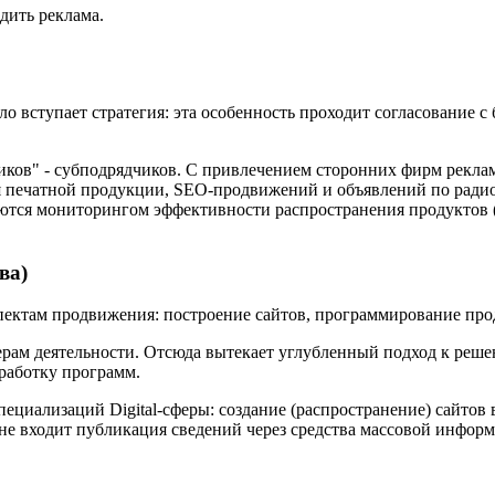
дить реклама.
 вступает стратегия: эта особенность проходит согласование с 
ников" - субподрядчиков. С привлечением сторонних фирм рекла
я печатной продукции, SEO-продвижений и объявлений по радио
ются мониторингом эффективности распространения продуктов (
ва)
спектам продвижения: построение сайтов, программирование пр
ам деятельности. Отсюда вытекает углубленный подход к решен
зработку программ.
ециализаций Digital-сферы: создание (распространение) сайтов
не входит публикация сведений через средства массовой инфор