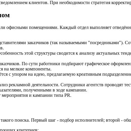
осведомлением клиентов. При необходимости стратегия корректир
ном
или офисными помещениями. Каждый отдел выполняет отведённу
ставителями заказчиков (так называемыми "посредниками"). С
в.
обенность этой структуры сводится к анализу актуальных тенде
аказчиков. По сути работники подбирают графическое оформлени
ся на мелкие компоненты.
дётся с упором на идею, предлагаемую креативным подразделени
лиз рекламной деятельности. Сотрудники агентств проводят тест
оказателями, полученными в ходе кампании.
т мероприятия и кампании типа PR.
 такого поиска. Первый шаг - подбор исполнителей; второй - о
едующих критериев: