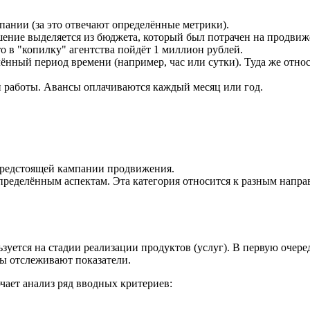
пании (за это отвечают определённые метрики).
шение выделяется из бюджета, который был потрачен на продвиж
о в "копилку" агентства пойдёт 1 миллион рублей.
лённый период времени (например, час или сутки). Туда же отно
ти работы. Авансы оплачиваются каждый месяц или год.
предстоящей кампании продвижения.
ределённым аспектам. Эта категория относится к разным напр
зуется на стадии реализации продуктов (услуг). В первую очер
ты отслеживают показатели.
ает анализ ряд вводных критериев: