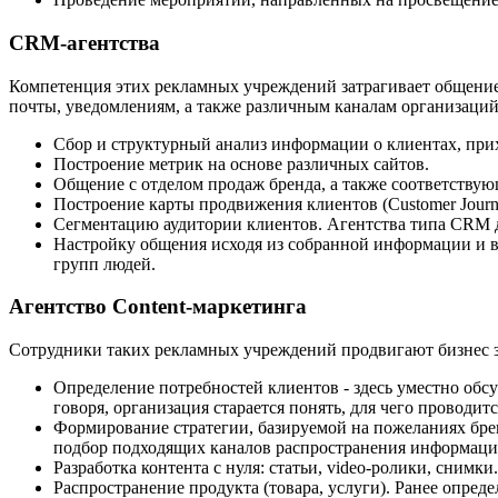
CRM-агентства
Компетенция этих рекламных учреждений затрагивает общени
почты, уведомлениям, а также различным каналам организаций
Сбор и структурный анализ информации о клиентах, при
Построение метрик на основе различных сайтов.
Общение с отделом продаж бренда, а также соответствую
Построение карты продвижения клиентов (Customer Journ
Сегментацию аудитории клиентов. Агентства типа CRM д
Настройку общения исходя из собранной информации и в
групп людей.
Агентство Content-маркетинга
Сотрудники таких рекламных учреждений продвигают бизнес за
Определение потребностей клиентов - здесь уместно обс
говоря, организация старается понять, для чего проводит
Формирование стратегии, базируемой на пожеланиях брен
подбор подходящих каналов распространения информаци
Разработка контента с нуля: статьи, video-ролики, сни
Распространение продукта (товара, услуги). Ранее опре