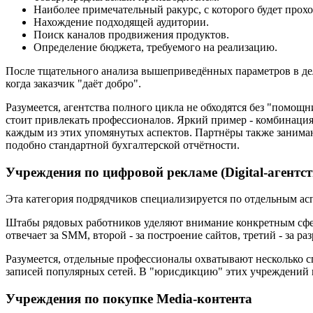
Наиболее примечательный ракурс, с которого будет прохо
Нахождение подходящей аудитории.
Поиск каналов продвижения продуктов.
Определение бюджета, требуемого на реализацию.
После тщательного анализа вышеприведённых параметров в дело
когда заказчик "даёт добро".
Разумеется, агентства полного цикла не обходятся без "помощ
стоит привлекать профессионалов. Яркий пример - комбинаци
каждым из этих упомянутых аспектов. Партнёры также занима
подобно стандартной бухгалтерской отчётности.
Учреждения по цифровой рекламе (Digital-агентст
Эта категория подрядчиков специализируется по отдельным а
Штабы рядовых работников уделяют внимание конкретным сфер
отвечает за SMM, второй - за построение сайтов, третий - за ра
Разумеется, отдельные профессионалы охватывают несколько сп
записей популярных сетей. В "юрисдикцию" этих учреждений 
Учреждения по покупке Media-контента