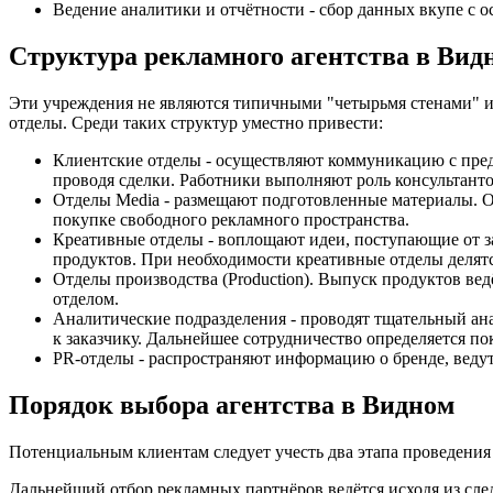
Ведение аналитики и отчётности - сбор данных вкупе с 
Структура рекламного агентства в Вид
Эти учреждения не являются типичными "четырьмя стенами" 
отделы. Среди таких структур уместно привести:
Клиентские отделы - осуществляют коммуникацию с пред
проводя сделки. Работники выполняют роль консультанто
Отделы Media - размещают подготовленные материалы. Ос
покупке свободного рекламного пространства.
Креативные отделы - воплощают идеи, поступающие от з
продуктов. При необходимости креативные отделы делят
Отделы производства (Production). Выпуск продуктов ве
отделом.
Аналитические подразделения - проводят тщательный ана
к заказчику. Дальнейшее сотрудничество определяется п
PR-отделы - распространяют информацию о бренде, веду
Порядок выбора агентства в Видном
Потенциальным клиентам следует учесть два этапа проведения
Дальнейший отбор рекламных партнёров ведётся исходя из сл