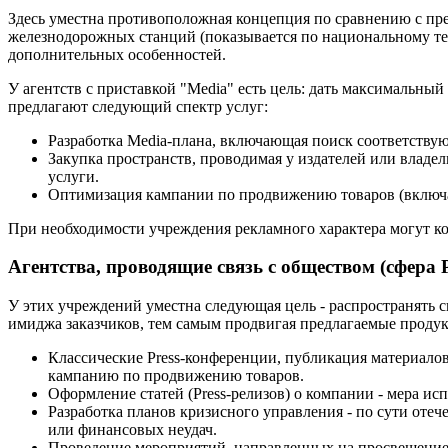
Здесь уместна противоположная концепция по сравнению с пр
железнодорожных станций (показывается по национальному тел
дополнительных особенностей.
У агентств с приставкой "Media" есть цель: дать максимальны
предлагают следующий спектр услуг:
Разработка Media-плана, включающая поиск соответству
Закупка пространств, проводимая у издателей или владел
услуги.
Оптимизация кампании по продвижению товаров (включа
При необходимости учреждения рекламного характера могут ко
Агентства, проводящие связь с обществом (сфера 
У этих учреждений уместна следующая цель - распространять 
имиджа заказчиков, тем самым продвигая предлагаемые продук
Классические Press-конференции, публикация материалов
кампанию по продвижению товаров.
Оформление статей (Press-релизов) о компании - мера исп
Разработка планов кризисного управления - по сути оте
или финансовых неудач.
Проведение мероприятий, направленных на просвещение,