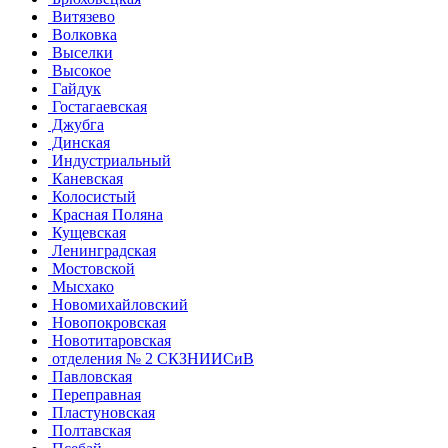
Витязево
Волковка
Выселки
Высокое
Гайдук
Гостагаевская
Джубга
Динская
Индустриальный
Каневская
Колосистый
Красная Поляна
Кущевская
Ленинградская
Мостовской
Мысхако
Новомихайловский
Новопокровская
Новотитаровская
отделения № 2 СКЗНИИСиВ
Павловская
Переправная
Пластуновская
Полтавская