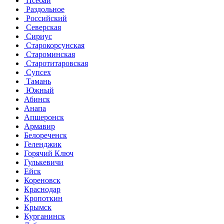
Псебай
Раздольное
Российский
Северская
Сириус
Старокорсунская
Староминская
Старотитаровская
Супсех
Тамань
Южный
Абинск
Анапа
Апшеронск
Армавир
Белореченск
Геленджик
Горячий Ключ
Гулькевичи
Ейск
Кореновск
Краснодар
Кропоткин
Крымск
Курганинск