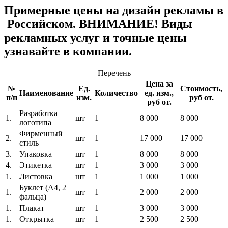
Примерные цены на дизайн рекламы в
Российском. ВНИМАНИЕ! Виды
рекламных услуг и точные цены
узнавайте в компании.
Перечень
Цена за
№
Ед.
Стоимость,
Наименование
Количество
ед. изм.,
п/п
изм.
руб от.
руб от.
Разработка
1.
шт
1
8 000
8 000
логотипа
Фирменный
2.
шт
1
17 000
17 000
стиль
3.
Упаковка
шт
1
8 000
8 000
4.
Этикетка
шт
1
3 000
3 000
1.
Листовка
шт
1
1 000
1 000
Буклет (A4, 2
1.
шт
1
2 000
2 000
фальца)
1.
Плакат
шт
1
3 000
3 000
1.
Открытка
шт
1
2 500
2 500