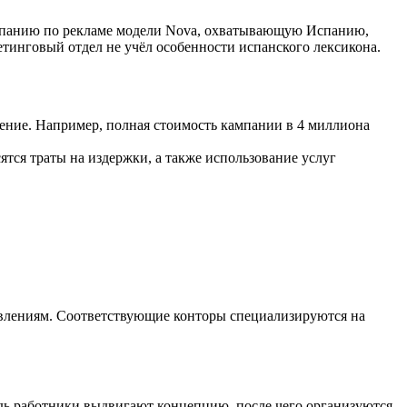
ампанию по рекламе модели Nova, охватывающую Испанию,
кетинговый отдел не учёл особенности испанского лексикона.
ение. Например, полная стоимость кампании в 4 миллиона
сятся траты на издержки, а также использование услуг
авлениям. Соответствующие конторы специализируются на
едь работники выдвигают концепцию, после чего организуются