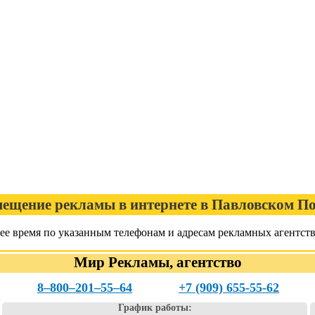
мещение рекламы в интернете в Павловском По
е время по указанным телефонам и адресам рекламных агентств
Мир Рекламы, агентство
8‒800‒201‒55‒64
+7 (909) 655-55-62
График работы: