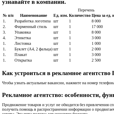
узнавайте в компании.
Перечень
№ п/п
Наименование
Ед. изм.
Количество
Цена за ед. и
1.
Разработка логотипа
шт
1
8 000
2.
Фирменный стиль
шт
1
17 000
3.
Упаковка
шт
1
8 000
4.
Этикетка
шт
1
3 000
1.
Листовка
шт
1
1 000
1.
Буклет (A4, 2 фальца)
шт
1
2 000
1.
Плакат
шт
1
3 000
1.
Открытка
шт
1
2 500
Как устроиться в рекламное агентство
Чтобы узнать актуальные вакансии, нажмите на номер телефон
Рекламное агентство: особенности, фу
Продвижение товаров и услуг не обходится без привлечения 
получить помощь в распространении информации о продвигаем
советы. Эта мера полезна для экономии бюджета.