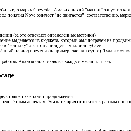
обильную марку Chevrolet. Американский "магнат" запустил к
вод понятия Nova означает "не двигается"; соответственно, мар
пании (за это отвечают определённые метрики).
шение выделяется из бюджета, который был потрачен на продвиж
о в "копилку" агентства пойдёт 1 миллион рублей.
лённый период времени (например, час или сутки). Туда же отно
ти работы. Авансы оплачиваются каждый месяц или год.
осаде
предстоящей кампании продвижения.
ределённым аспектам. Эта категория относится к разным напр
зуется на стадии реализации продуктов (услуг). В первую очер