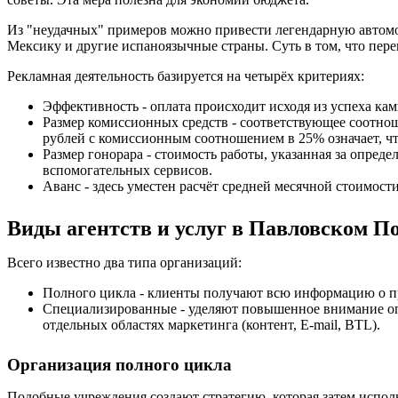
Из "неудачных" примеров можно привести легендарную автом
Мексику и другие испаноязычные страны. Суть в том, что пере
Рекламная деятельность базируется на четырёх критериях:
Эффективность - оплата происходит исходя из успеха кам
Размер комиссионных средств - соответствующее соотно
рублей с комиссионным соотношением в 25% означает, чт
Размер гонорара - стоимость работы, указанная за опреде
вспомогательных сервисов.
Аванс - здесь уместен расчёт средней месячной стоимос
Виды агентств и услуг в Павловском П
Всего известно два типа организаций:
Полного цикла - клиенты получают всю информацию о 
Специализированные - уделяют повышенное внимание оп
отдельных областях маркетинга (контент, E-mail, BTL).
Организация полного цикла
Подобные учреждения создают стратегию, которая затем исполь