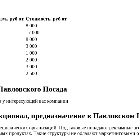
зм., руб от.
Стоимость, руб от.
8 000
17 000
8 000
3 000
1 000
2 000
3 000
2 500
 Павловского Посада
а у интересующей вас компании
нкционал, предназначение в Павловском 
специфических организаций. Под таковые попадают рекламные а
ых продуктах. Такие структуры не обладают маркетинговыми от