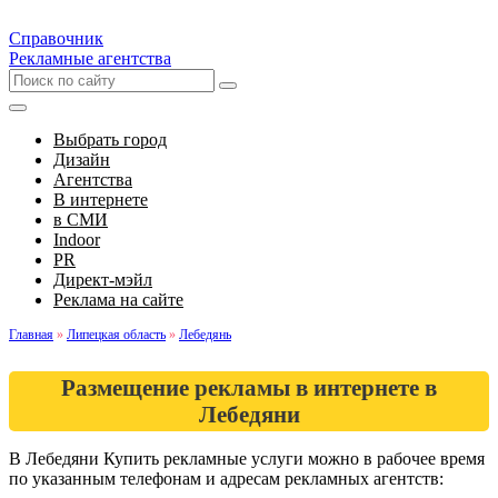
Справочник
Рекламные агентства
Выбрать город
Дизайн
Агентства
В интернете
в СМИ
Indoor
PR
Директ-мэйл
Реклама на сайте
Главная
»
Липецкая область
»
Лебедянь
Размещение рекламы в интернете в
Лебедяни
В Лебедяни Купить рекламные услуги можно в рабочее время
по указанным телефонам и адресам рекламных агентств: