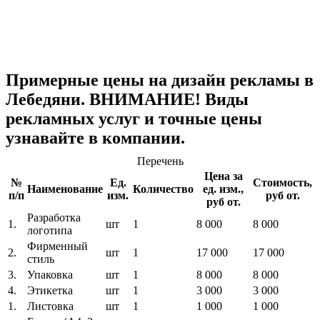
Примерные цены на дизайн рекламы в
Лебедяни. ВНИМАНИЕ! Виды
рекламных услуг и точные цены
узнавайте в компании.
Перечень
Цена за
№
Ед.
Стоимость,
Наименование
Количество
ед. изм.,
п/п
изм.
руб от.
руб от.
Разработка
1.
шт
1
8 000
8 000
логотипа
Фирменный
2.
шт
1
17 000
17 000
стиль
3.
Упаковка
шт
1
8 000
8 000
4.
Этикетка
шт
1
3 000
3 000
1.
Листовка
шт
1
1 000
1 000