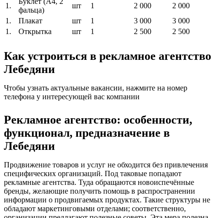
Буклет (A4, 2
1.
шт
1
2 000
2 000
фальца)
1.
Плакат
шт
1
3 000
3 000
1.
Открытка
шт
1
2 500
2 500
Как устроиться в рекламное агентство
Лебедяни
Чтобы узнать актуальные вакансии, нажмите на номер
телефона у интересующей вас компании
Рекламное агентство: особенности,
функционал, предназначение в
Лебедяни
Продвижение товаров и услуг не обходится без привлечения
специфических организаций. Под таковые попадают
рекламные агентства. Туда обращаются новоиспечённые
бренды, желающие получить помощь в распространении
информации о продвигаемых продуктах. Такие структуры не
обладают маркетинговыми отделами; соответственно,
организации предлагают полезные советы. Эта мера полезна