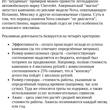
Из "неудачных" примеров можно привести легендарную
автомобильную марку Chevrolet. Американский "магнат"
запустил кампанию по рекламе модели Nova, охватывающую
Испанию, Мексику и другие испаноязычные страны. Суть в
том, что перевод понятия Nova означает "не двигается";
соответственно, маркетинговый отдел не учёл особенности
испанского лексикона.
Рекламная деятельность базируется на четырёх критериях:
Эффективность - оплата происходит исходя из успеха
кампании (за это отвечают определённые метрики).
Размер комиссионных средств - соответствующее
соотношение выделяется из бюджета, который был
потрачен на продвижение. Например, полная стоимость
кампании в 4 миллиона рублей с комиссионным
соотношением в 25% означает, что в "копилку"
агентства пойдёт 1 миллион рублей.
Размер гонорара - стоимость работы, указанная за
определённый период времени (например, час или
сутки). Туда же относятся траты на издержки, а также
использование услуг вспомогательных сервисов.
Аванс - здесь уместен расчёт средней месячной
стоимости работы. Авансы оплачиваются каждый месяц
или год.