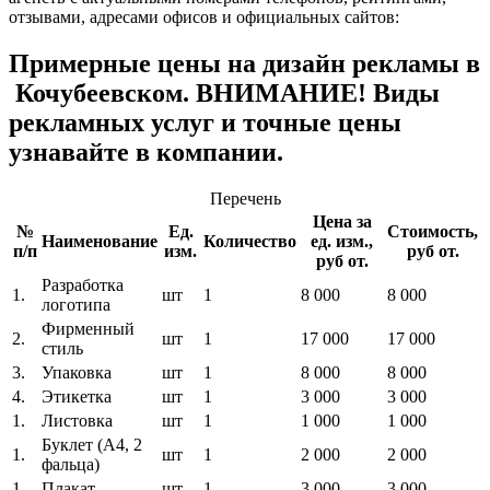
отзывами, адресами офисов и официальных сайтов:
Примерные цены на дизайн рекламы в
Кочубеевском. ВНИМАНИЕ! Виды
рекламных услуг и точные цены
узнавайте в компании.
Перечень
Цена за
№
Ед.
Стоимость,
Наименование
Количество
ед. изм.,
п/п
изм.
руб от.
руб от.
Разработка
1.
шт
1
8 000
8 000
логотипа
Фирменный
2.
шт
1
17 000
17 000
стиль
3.
Упаковка
шт
1
8 000
8 000
4.
Этикетка
шт
1
3 000
3 000
1.
Листовка
шт
1
1 000
1 000
Буклет (A4, 2
1.
шт
1
2 000
2 000
фальца)
1.
Плакат
шт
1
3 000
3 000