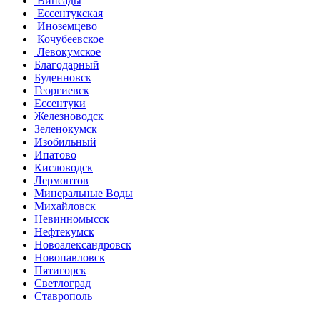
Винсады
Ессентукская
Иноземцево
Кочубеевское
Левокумское
Благодарный
Буденновск
Георгиевск
Ессентуки
Железноводск
Зеленокумск
Изобильный
Ипатово
Кисловодск
Лермонтов
Минеральные Воды
Михайловск
Невинномысск
Нефтекумск
Новоалександровск
Новопавловск
Пятигорск
Светлоград
Ставрополь