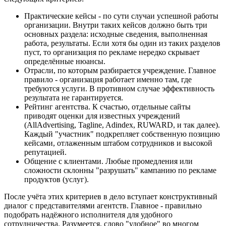
Практические кейсы - по сути случаи успешной работы
организации. Внутри таких кейсов должно быть три
основных раздела: исходные сведения, выполненная
работа, результаты. Если хотя бы один из таких разделов
пуст, то организация по рекламе нередко скрывает
определённые нюансы.
Отрасли, по которым разбирается учреждение. Главное
правило - организация работает именно там, где
требуются услуги. В противном случае эффективность
результата не гарантируется.
Рейтинг агентства. К счастью, отдельные сайты
приводят оценки для известных учреждений
(AllAdvertising, Tagline, Adindex, RUWARD, и так далее).
Каждый "участник" подкрепляет собственную позицию
кейсами, отлаженным штабом сотрудников и высокой
репутацией.
Общение с клиентами. Любые промедления или
сложности склонны "разрушать" кампанию по рекламе
продуктов (услуг).
После учёта этих критериев в дело вступает конструктивный
диалог с представителями агентств. Главное - правильно
подобрать надёжного исполнителя для удобного
сотрудничества. Разумеется, слово "удобное" во многом