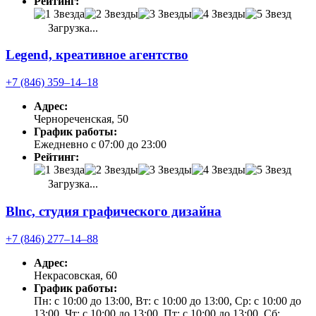
Рейтинг:
Загрузка...
Legend, креативное агентство
+7 (846) 359‒14‒18
Адрес:
Чернореченская, 50
График работы:
Ежедневно с 07:00 до 23:00
Рейтинг:
Загрузка...
Blnc, студия графического дизайна
+7 (846) 277‒14‒88
Адрес:
Некрасовская, 60
График работы:
Пн: с 10:00 до 13:00, Вт: с 10:00 до 13:00, Ср: с 10:00 до
13:00, Чт: с 10:00 до 13:00, Пт: с 10:00 до 13:00, Сб: