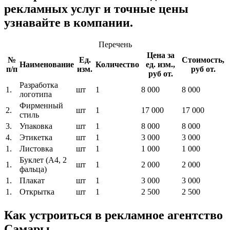
рекламных услуг и точные цены
узнавайте в компании.
Перечень
Цена за
№
Ед.
Стоимость,
Наименование
Количество
ед. изм.,
п/п
изм.
руб от.
руб от.
Разработка
1.
шт
1
8 000
8 000
логотипа
Фирменный
2.
шт
1
17 000
17 000
стиль
3.
Упаковка
шт
1
8 000
8 000
4.
Этикетка
шт
1
3 000
3 000
1.
Листовка
шт
1
1 000
1 000
Буклет (A4, 2
1.
шт
1
2 000
2 000
фальца)
1.
Плакат
шт
1
3 000
3 000
1.
Открытка
шт
1
2 500
2 500
Как устроиться в рекламное агентство
Самары