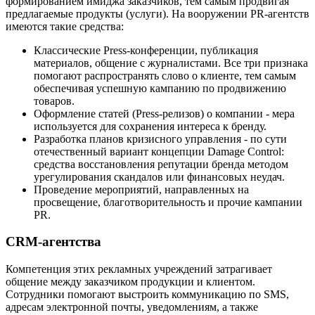
формированием имиджа заказчиков, тем самым продвигая
предлагаемые продукты (услуги). На вооружении PR-агентств
имеются такие средства:
Классические Press-конференции, публикация
материалов, общение с журналистами. Все три признака
помогают распространять слово о клиенте, тем самым
обеспечивая успешную кампанию по продвижению
товаров.
Оформление статей (Press-релизов) о компании - мера
используется для сохранения интереса к бренду.
Разработка планов кризисного управления - по сути
отечественный вариант концепции Damage Control:
средства восстановления репутации бренда методом
урегулирования скандалов или финансовых неудач.
Проведение мероприятий, направленных на
просвещение, благотворительность и прочие кампании
PR.
CRM-агентства
Компетенция этих рекламных учреждений затрагивает
общение между заказчиком продукции и клиентом.
Сотрудники помогают выстроить коммуникацию по SMS,
адресам электронной почты, уведомлениям, а также