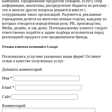
кампаний. Продвижение продуктов (товаров, услуг), сбор
информации, аналитика, распределение бюджета на рекламу -
эти и многие другие вопросы решаются вместе с
сотрудниками таких организаций. Разумеется, рекламные
учреждения делятся на многочисленные отделы, каждому из
которых отводится определённая роль: PR, производство,
Media, дизайн, и так далее. Потенциальному клиенту следует
ответственно подойти к задаче подбора исполнителя перед
реализацией продукта или продвижением бренда.
Отзывы клиентов компаний в Самаре
Пользовались услугами указанных выше фирм? Оставьте
отзыв о качестве полученных услуг:
Добавить комментарий
Имя
*
Email
*
Сайт
Комментарий