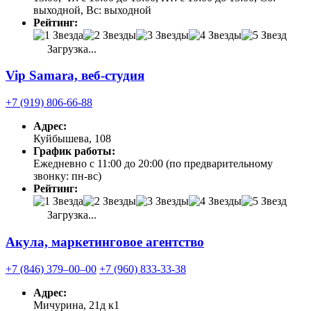
выходной, Вс: выходной
Рейтинг:
Загрузка...
Vip Samara, веб-студия
+7 (919) 806-66-88
Адрес:
Куйбышева, 108
График работы:
Ежедневно с 11:00 до 20:00 (по предварительному
звонку: пн-вс)
Рейтинг:
Загрузка...
Акула, маркетинговое агентство
+7 (846) 379‒00‒00
+7 (960) 833-33-38
Адрес:
Мичурина, 21д к1