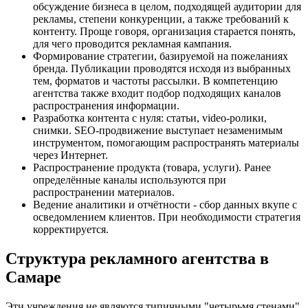
обсуждение бизнеса в целом, подходящей аудитории для
рекламы, степени конкуренции, а также требований к
контенту. Проще говоря, организация старается понять,
для чего проводится рекламная кампания.
Формирование стратегии, базируемой на пожеланиях
бренда. Публикации проводятся исходя из выбранных
тем, форматов и частоты рассылки. В компетенцию
агентства также входит подбор подходящих каналов
распространения информации.
Разработка контента с нуля: статьи, video-ролики,
снимки. SEO-продвижение выступает незаменимым
инструментом, помогающим распространять материалы
через Интернет.
Распространение продукта (товара, услуги). Ранее
определённые каналы используются при
распространении материалов.
Ведение аналитики и отчётности - сбор данных вкупе с
осведомлением клиентов. При необходимости стратегия
корректируется.
Структура рекламного агентства в
Самаре
Эти учреждения не являются типичными "четырьмя стенами"