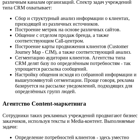
различным каналам организаций. Спектр задач учреждений
типа CRM охватывает:
Сбор и структурный анализ информации о клиентах,
приходящей из различных источников.
Построение метрик на основе различных сайтов.
Общение с отделом продаж бренда, а также
соответствующим Call-центром.
Построение карты продвижения клиентов (Customer
Journey Map - CJM), а также соответствующий анализ.
Сегментацию аудитории клиентов. Агентства типа
CRM делят базу по определённым потребностям - так
упрощается рассылка сообщений.
Настройку общения исходя из собранной информации и
вышеупомянутой сегментации. Проще говоря, реклама
базируется на рассылке уведомлений, подходящих для
определённых групп людей.
Агентство Content-маркетинга
Сотрудники таких рекламных учреждений продвигают бизнес
заказчиков, используя тексты и Media-контент. Выполняемые
задачи:
Определение потребностей клиентов - здесь уместно