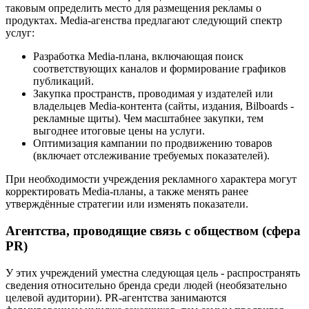
таковым определить место для размещения рекламы о
продуктах. Media-агенства предлагают следующий спектр
услуг:
Разработка Media-плана, включающая поиск
соответствующих каналов и формирование графиков
публикаций.
Закупка пространств, проводимая у издателей или
владельцев Media-контента (сайты, издания, Bilboards -
рекламные щиты). Чем масштабнее закупки, тем
выгоднее итоговые цены на услуги.
Оптимизация кампании по продвижению товаров
(включает отслеживание требуемых показателей).
При необходимости учреждения рекламного характера могут
корректировать Media-планы, а также менять ранее
утверждённые стратегии или изменять показатели.
Агентства, проводящие связь с обществом (сфера
PR)
У этих учреждений уместна следующая цель - распространять
сведения относительно бренда среди людей (необязательно
целевой аудитории). PR-агентства занимаются