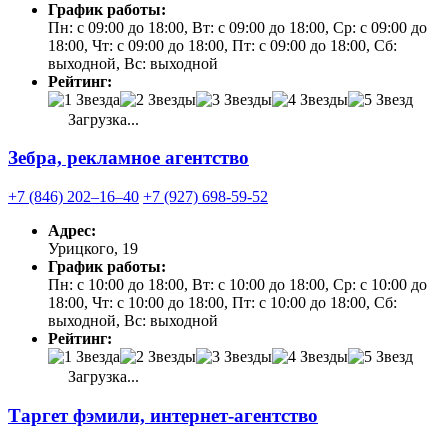
График работы:
Пн: с 09:00 до 18:00, Вт: с 09:00 до 18:00, Ср: с 09:00 до
18:00, Чт: с 09:00 до 18:00, Пт: с 09:00 до 18:00, Сб:
выходной, Вс: выходной
Рейтинг:
Загрузка...
Зебра, рекламное агентство
+7 (846) 202‒16‒40
+7 (927) 698-59-52
Адрес:
Урицкого, 19
График работы:
Пн: с 10:00 до 18:00, Вт: с 10:00 до 18:00, Ср: с 10:00 до
18:00, Чт: с 10:00 до 18:00, Пт: с 10:00 до 18:00, Сб:
выходной, Вс: выходной
Рейтинг:
Загрузка...
Таргет фэмили, интернет-агентство