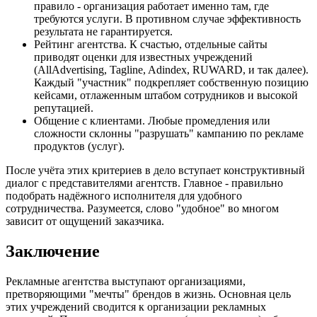
правило - организация работает именно там, где
требуются услуги. В противном случае эффективность
результата не гарантируется.
Рейтинг агентства. К счастью, отдельные сайты
приводят оценки для известных учреждений
(AllAdvertising, Tagline, Adindex, RUWARD, и так далее).
Каждый "участник" подкрепляет собственную позицию
кейсами, отлаженным штабом сотрудников и высокой
репутацией.
Общение с клиентами. Любые промедления или
сложности склонны "разрушать" кампанию по рекламе
продуктов (услуг).
После учёта этих критериев в дело вступает конструктивный
диалог с представителями агентств. Главное - правильно
подобрать надёжного исполнителя для удобного
сотрудничества. Разумеется, слово "удобное" во многом
зависит от ощущений заказчика.
Заключение
Рекламные агентства выступают организациями,
претворяющими "мечты" брендов в жизнь. Основная цель
этих учреждений сводится к организации рекламных