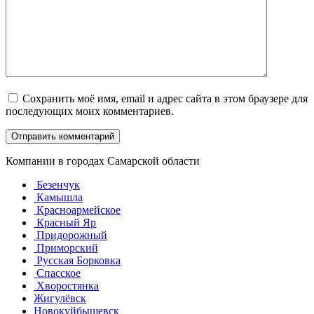
Сохранить моё имя, email и адрес сайта в этом браузере для
последующих моих комментариев.
Компании в городах Самарской области
Безенчук
Камышла
Красноармейское
Красный Яр
Придорожный
Приморский
Русская Борковка
Спасское
Хворостянка
Жигулёвск
Новокуйбышевск