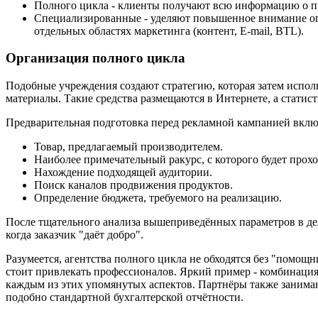
Полного цикла - клиенты получают всю информацию о 
Специализированные - уделяют повышенное внимание оп
отдельных областях маркетинга (контент, E-mail, BTL).
Организация полного цикла
Подобные учреждения создают стратегию, которая затем исполь
материалы. Такие средства размещаются в Интернете, а статис
Предварительная подготовка перед рекламной кампанией включ
Товар, предлагаемый производителем.
Наиболее примечательный ракурс, с которого будет прохо
Нахождение подходящей аудитории.
Поиск каналов продвижения продуктов.
Определение бюджета, требуемого на реализацию.
После тщательного анализа вышеприведённых параметров в дело
когда заказчик "даёт добро".
Разумеется, агентства полного цикла не обходятся без "помощ
стоит привлекать профессионалов. Яркий пример - комбинаци
каждым из этих упомянутых аспектов. Партнёры также занима
подобно стандартной бухгалтерской отчётности.