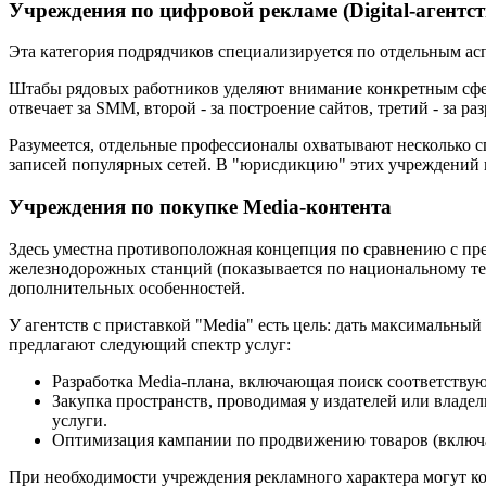
Учреждения по цифровой рекламе (Digital-агентст
Эта категория подрядчиков специализируется по отдельным а
Штабы рядовых работников уделяют внимание конкретным сфер
отвечает за SMM, второй - за построение сайтов, третий - за ра
Разумеется, отдельные профессионалы охватывают несколько сп
записей популярных сетей. В "юрисдикцию" этих учреждений 
Учреждения по покупке Media-контента
Здесь уместна противоположная концепция по сравнению с пр
железнодорожных станций (показывается по национальному тел
дополнительных особенностей.
У агентств с приставкой "Media" есть цель: дать максимальны
предлагают следующий спектр услуг:
Разработка Media-плана, включающая поиск соответству
Закупка пространств, проводимая у издателей или владел
услуги.
Оптимизация кампании по продвижению товаров (включа
При необходимости учреждения рекламного характера могут ко