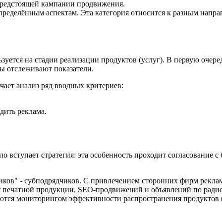
предстоящей кампании продвижения.
ределённым аспектам. Эта категория относится к разным напр
зуется на стадии реализации продуктов (услуг). В первую очер
ты отслеживают показатели.
ает анализ ряд вводных критериев:
дить реклама.
 вступает стратегия: эта особенность проходит согласование с 
ников" - субподрядчиков. С привлечением сторонних фирм рекла
я печатной продукции, SEO-продвижений и объявлений по радио
ются мониторингом эффективности распространения продуктов (