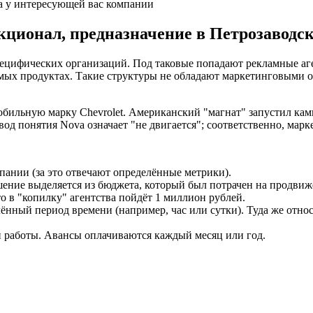
а у интересующей вас компании
кционал, предназначение в Петрозаводс
специфических организаций. Под таковые попадают рекламные а
ых продуктах. Такие структуры не обладают маркетинговыми от
обильную марку Chevrolet. Американский "магнат" запустил к
вод понятия Nova означает "не двигается"; соответственно, мар
пании (за это отвечают определённые метрики).
шение выделяется из бюджета, который был потрачен на продвиж
о в "копилку" агентства пойдёт 1 миллион рублей.
лённый период времени (например, час или сутки). Туда же отно
ти работы. Авансы оплачиваются каждый месяц или год.