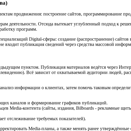
ва)
спектам продвижения: построение сайтов, программирование пр
ам деятельности. Отсюда вытекает углубленный подход к решен
зработку программ.
ециализаций Digital-сферы: создание (распространение) сайтов
не входит публикация сведений через средства массовой инфор
едыдущим пунктом. Публикация материалов ведётся через Интер
евидению). Всё зависит от охватываемой аудитории людей, расп
й анализ информации о клиентах, затем помочь таковым определи
ющих каналов и формирование графиков публикаций.
ьцев Media-контента (сайты, издания, Bilboards - рекламные щи
ет отслеживание требуемых показателей).
рректировать Media-планы, а также менять ранее утверждённые с