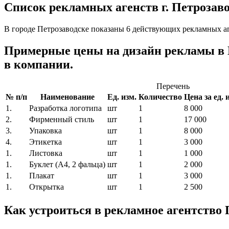
Список рекламных агенств г. Петрозаво
В городе Петрозаводске показаны 6 действующих рекламных аг
Примерные цены на дизайн рекламы в
в компании.
Перечень
№ п/п
Наименование
Ед. изм.
Количество
Цена за ед. и
1.
Разработка логотипа
шт
1
8 000
2.
Фирменный стиль
шт
1
17 000
3.
Упаковка
шт
1
8 000
4.
Этикетка
шт
1
3 000
1.
Листовка
шт
1
1 000
1.
Буклет (A4, 2 фальца)
шт
1
2 000
1.
Плакат
шт
1
3 000
1.
Открытка
шт
1
2 500
Как устроиться в рекламное агентство 