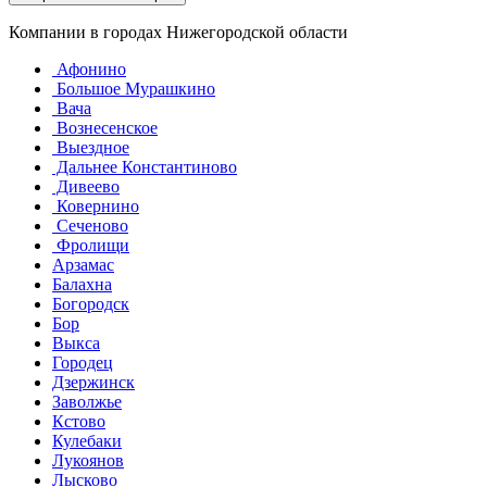
Компании в городах Нижегородской области
Афонино
Большое Мурашкино
Вача
Вознесенское
Выездное
Дальнее Константиново
Дивеево
Ковернино
Сеченово
Фролищи
Арзамас
Балахна
Богородск
Бор
Выкса
Городец
Дзержинск
Заволжье
Кстово
Кулебаки
Лукоянов
Лысково