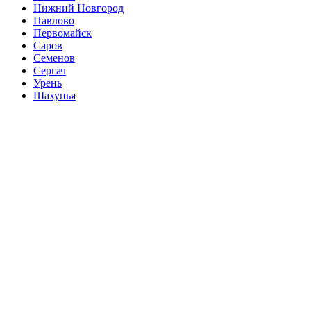
Нижний Новгород
Павлово
Первомайск
Саров
Семенов
Сергач
Урень
Шахунья