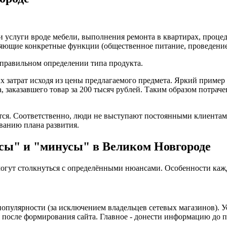
 услуги вроде мебели, выполнения ремонта в квартирах, процед
няющие конкретные функции (общественное питание, проведени
в правильном определении типа продукта.
затрат исходя из цены предлагаемого предмета. Яркий пример в
а, заказавшего товар за 200 тысяч рублей. Таким образом потра
ется. Соответственно, люди не выступают постоянными клиентам
ванию плана развития.
сы" и "минусы" в Великом Новгороде
могут столкнуться с определёнными нюансами. Особенности каж
опулярности (за исключением владельцев сетевых магазинов). Ус
осле формирования сайта. Главное - донести информацию до по