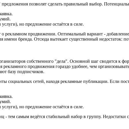
 предложения позволят сделать правильный выбор. Потенциаль
заявка.
думий.
 услуги), но предложение остаётся в силе.
т о рекламном продвижении. Оптимальный вариант - добавление с
я имени бренда. Отсюда вытекает существенный недостаток: пот
организаторов собственного "дела". Основной шаг сводится к 
для рекламного продвижения гораздо удобнее, чем организовыват
ют базу подписчиков.
нты социальных сетей, находя рекламные публикации. Если пост 
заявка.
думий.
 услуги), но предложение остаётся в силе.
иц - тем самым ведётся стабильный набор в группу. Недостатки 