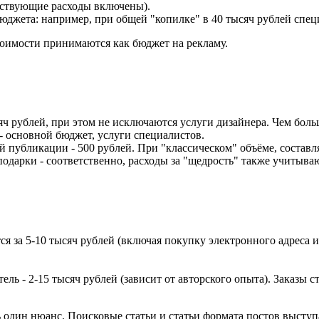
тствующие расходы включены).
джета: например, при общей "копилке" в 40 тысяч рублей спец
тоимости принимаются как бюджет на рекламу.
яч рублей, при этом не исключаются услуги дизайнера. Чем боль
 основной бюджет, услуги специалистов.
 публикации - 500 рублей. При "классическом" объёме, составля
подарки - соответственно, расходы за "щедрость" также учитыва
ётся за 5-10 тысяч рублей (включая покупку электронного адреса 
ль - 2-15 тысяч рублей (зависит от авторского опыта). Заказы с
 один нюанс. Поисковые статьи и статьи формата постов выст