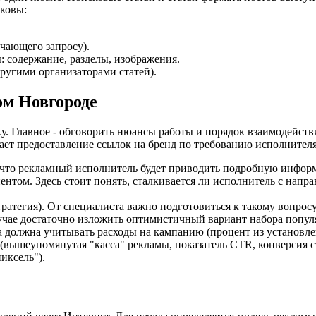
ковы:
ечающего запросу).
 содержание, разделы, изображения.
ругими организаторами статей).
м Новгороде
у. Главное - обговорить нюансы работы и порядок взаимодействи
ет предоставление ссылок на бренд по требованию исполнителя.
, что рекламный исполнитель будет приводить подробную инфор
нтом. Здесь стоит понять, сталкивается ли исполнитель с напр
ратегия). От специалиста важно подготовиться к такому вопросу
учае достаточно изложить оптимистичный вариант набора попул
 должна учитывать расходы на кампанию (процент из установле
вышеупомянутая "касса" рекламы, показатель CTR, конверсия ст
иксель").