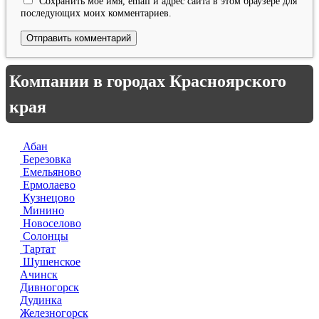
Сохранить моё имя, email и адрес сайта в этом браузере для
последующих моих комментариев.
Компании в городах Красноярского
края
Абан
Березовка
Емельяново
Ермолаево
Кузнецово
Минино
Новоселово
Солонцы
Тартат
Шушенское
Ачинск
Дивногорск
Дудинка
Железногорск