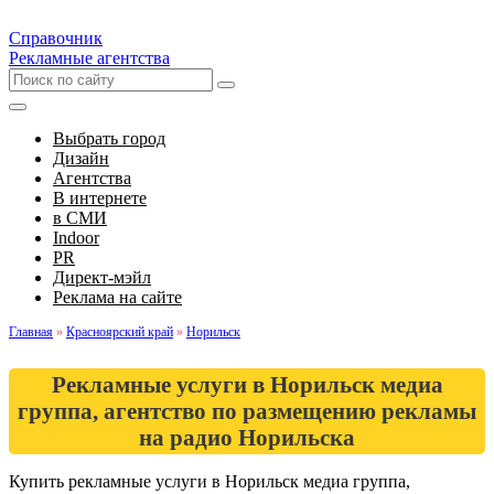
Справочник
Рекламные агентства
Выбрать город
Дизайн
Агентства
В интернете
в СМИ
Indoor
PR
Директ-мэйл
Реклама на сайте
Главная
»
Красноярский край
»
Норильск
Рекламные услуги в Норильск медиа
группа, агентство по размещению рекламы
на радио Норильска
Купить рекламные услуги в Норильск медиа группа,