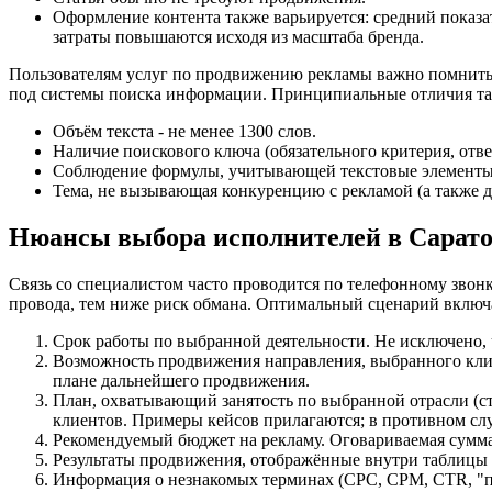
Оформление контента также варьируется: средний показате
затраты повышаются исходя из масштаба бренда.
Пользователям услуг по продвижению рекламы важно помнить
под системы поиска информации. Принципиальные отличия та
Объём текста - не менее 1300 слов.
Наличие поискового ключа (обязательного критерия, отв
Соблюдение формулы, учитывающей текстовые элементы:
Тема, не вызывающая конкуренцию с рекламой (а также д
Нюансы выбора исполнителей в Сарато
Связь со специалистом часто проводится по телефонному звонк
провода, тем ниже риск обмана. Оптимальный сценарий включа
Срок работы по выбранной деятельности. Не исключено
Возможность продвижения направления, выбранного клие
плане дальнейшего продвижения.
План, охватывающий занятость по выбранной отрасли (ст
клиентов. Примеры кейсов прилагаются; в противном сл
Рекомендуемый бюджет на рекламу. Оговариваемая сумма
Результаты продвижения, отображённые внутри таблицы (
Информация о незнакомых терминах (CPC, CPM, CTR, "п