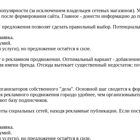
опулярности (за исключением владельцев сетевых магазинов). Ус
осле формирования сайта. Главное - донести информацию до по
 предложения позволят сделать правильный выбор. Потенциаль
заявка.
думий.
 услуги), но предложение остаётся в силе.
т о рекламном продвижении. Оптимальный вариант - добавление с
я имени бренда. Отсюда вытекает существенный недостаток: пот
организаторов собственного "дела". Основной шаг сводится к 
для рекламного продвижения гораздо удобнее, чем организовыват
ют базу подписчиков.
нты социальных сетей, находя рекламные публикации. Если пост 
заявка.
думий.
 услуги), но предложение остаётся в силе.