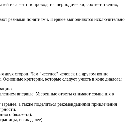
татей из агентств проводятся периодически; соответственно,
упают разными понятиями. Первые выполняются исключительно
я двух сторон. Чем "честнее" человек на другом конце
 Основные критерии, которые следует учесть в ходе диалога:
мацию.
авлением впервые. Уверенные ответы снимают сомнения в
 заранее, а также поделиться рекомендациями привлечения
ярности.
нного бюджета).
раницы, и так далее).