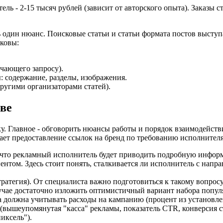
ль - 2-15 тысяч рублей (зависит от авторского опыта). Заказы с
 один нюанс. Поисковые статьи и статьи формата постов выст
ковы:
ечающего запросу).
 содержание, разделы, изображения.
ругими организаторами статей).
ве
у. Главное - обговорить нюансы работы и порядок взаимодействи
ет предоставление ссылок на бренд по требованию исполнителя.
, что рекламный исполнитель будет приводить подробную инфор
нтом. Здесь стоит понять, сталкивается ли исполнитель с напр
ратегия). От специалиста важно подготовиться к такому вопросу
учае достаточно изложить оптимистичный вариант набора попул
 должна учитывать расходы на кампанию (процент из установле
вышеупомянутая "касса" рекламы, показатель CTR, конверсия ст
иксель").