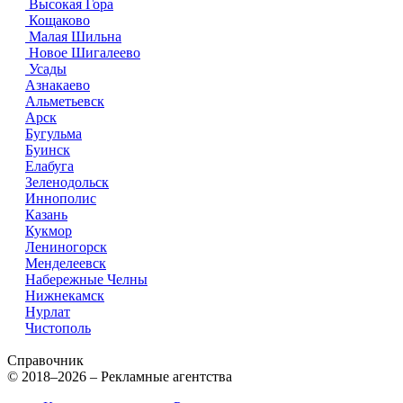
Высокая Гора
Кощаково
Малая Шильна
Новое Шигалеево
Усады
Азнакаево
Альметьевск
Арск
Бугульма
Буинск
Елабуга
Зеленодольск
Иннополис
Казань
Кукмор
Лениногорск
Менделеевск
Набережные Челны
Нижнекамск
Нурлат
Чистополь
Справочник
© 2018–2026 – Рекламные агентства