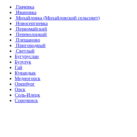
Грачевка
Ивановка
Михайловка (Михайловский сельсовет)
Новосергиевка
Первомайский
Переволоцкий
Плешаново
Пригородный
Светлый
Бугуруслан
Бузулук
Гай
Кувандык
Медногорск
Оренбург
Орск
Соль-Илецк
Сорочинск