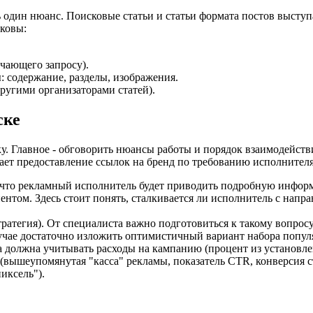
 один нюанс. Поисковые статьи и статьи формата постов выст
ковы:
ечающего запросу).
 содержание, разделы, изображения.
ругими организаторами статей).
ске
у. Главное - обговорить нюансы работы и порядок взаимодействи
ет предоставление ссылок на бренд по требованию исполнителя.
, что рекламный исполнитель будет приводить подробную инфор
нтом. Здесь стоит понять, сталкивается ли исполнитель с напр
ратегия). От специалиста важно подготовиться к такому вопросу
учае достаточно изложить оптимистичный вариант набора попул
 должна учитывать расходы на кампанию (процент из установле
вышеупомянутая "касса" рекламы, показатель CTR, конверсия ст
иксель").