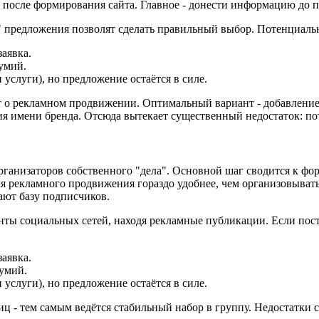
осле формирования сайта. Главное - донести информацию до по
 предложения позволят сделать правильный выбор. Потенциаль
заявка.
думий.
 услуги), но предложение остаётся в силе.
т о рекламном продвижении. Оптимальный вариант - добавление с
я имени бренда. Отсюда вытекает существенный недостаток: пот
организаторов собственного "дела". Основной шаг сводится к 
для рекламного продвижения гораздо удобнее, чем организовыват
ют базу подписчиков.
нты социальных сетей, находя рекламные публикации. Если пост 
заявка.
думий.
 услуги), но предложение остаётся в силе.
иц - тем самым ведётся стабильный набор в группу. Недостатки 