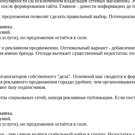
опулярности (за исключением владельцев сетевых магазинов). Ус
осле формирования сайта. Главное - донести информацию до по
 предложения позволят сделать правильный выбор. Потенциаль
заявка.
думий.
 услуги), но предложение остаётся в силе.
т о рекламном продвижении. Оптимальный вариант - добавление с
я имени бренда. Отсюда вытекает существенный недостаток: пот
организаторов собственного "дела". Основной шаг сводится к 
для рекламного продвижения гораздо удобнее, чем организовыват
ют базу подписчиков.
нты социальных сетей, находя рекламные публикации. Если пост 
заявка.
думий.
 услуги), но предложение остаётся в силе.
иц - тем самым ведётся стабильный набор в группу. Недостатки 