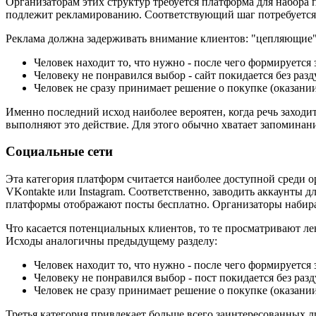
Организаторам этих структур требуется платформа для набора п
подлежит рекламированию. Соответствующий шаг потребуется п
Реклама должна задерживать внимание клиентов: "цепляющие"
Человек находит то, что нужно - после чего формируется 
Человеку не понравился выбор - сайт покидается без раз
Человек не сразу принимает решение о покупке (оказании
Именно последний исход наиболее вероятен, когда речь заходи
выполняют это действие. Для этого обычно хватает запоминани
Социальные сети
Эта категория платформ считается наиболее доступной среди 
VKontakte или Instagram. Соответственно, заводить аккаунты 
платформы отображают посты бесплатно. Организаторы набира
Что касается потенциальных клиентов, то те просматривают ле
Исходы аналогичны предыдущему разделу:
Человек находит то, что нужно - после чего формируется 
Человеку не понравился выбор - пост покидается без раз
Человек не сразу принимает решение о покупке (оказании
Третья категория привлекает больше всего заинтересованных л