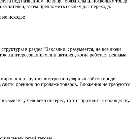
луга под названием "lending" обязательна, поскольку товар
купателей, затем предложить ссылку для перехода.
ные исходы:
труктуры в раздел "Закладки"; разумеется, не все люди
ок заинтересованных лиц активен, когда работает реклама.
формированию группы внутри популярных сайтов вроде
ь сайты брендов по продаже товаров. Вложения не требуются:
вызывает у человека интерес, то тот проходит к сообществу.
социальных сетей таковы: