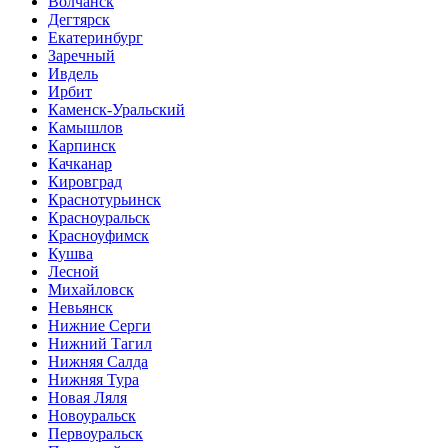
Волчанск
Дегтярск
Екатеринбург
Заречный
Ивдель
Ирбит
Каменск-Уральский
Камышлов
Карпинск
Качканар
Кировград
Краснотурьинск
Красноуральск
Красноуфимск
Кушва
Лесной
Михайловск
Невьянск
Нижние Серги
Нижний Тагил
Нижняя Салда
Нижняя Тура
Новая Ляля
Новоуральск
Первоуральск