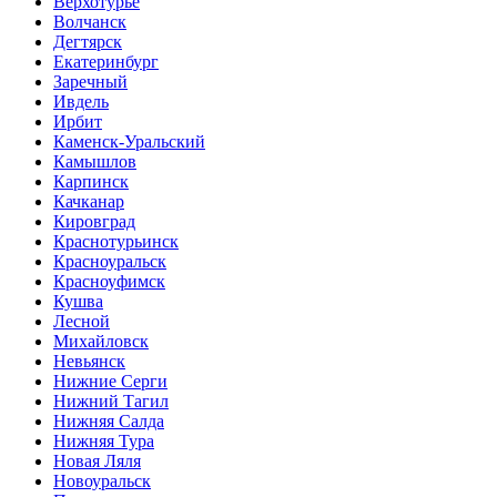
Верхотурье
Волчанск
Дегтярск
Екатеринбург
Заречный
Ивдель
Ирбит
Каменск-Уральский
Камышлов
Карпинск
Качканар
Кировград
Краснотурьинск
Красноуральск
Красноуфимск
Кушва
Лесной
Михайловск
Невьянск
Нижние Серги
Нижний Тагил
Нижняя Салда
Нижняя Тура
Новая Ляля
Новоуральск