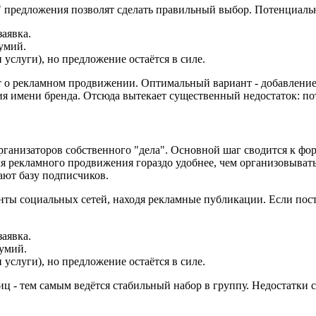
 предложения позволят сделать правильный выбор. Потенциаль
заявка.
думий.
 услуги), но предложение остаётся в силе.
т о рекламном продвижении. Оптимальный вариант - добавление с
я имени бренда. Отсюда вытекает существенный недостаток: пот
организаторов собственного "дела". Основной шаг сводится к 
для рекламного продвижения гораздо удобнее, чем организовыват
ют базу подписчиков.
нты социальных сетей, находя рекламные публикации. Если пост 
заявка.
думий.
 услуги), но предложение остаётся в силе.
иц - тем самым ведётся стабильный набор в группу. Недостатки 