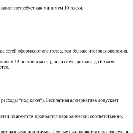
иалист потребует как минимум 10 тысяч.
ше сетей оформляют агентства, тем больше итоговая экономия.
ющем 12 постов в месяц, показатель доходит до 6 тысяч
ются.
и расходы "под ключ"). Бесплатная альтернатива допускает
татей из агентств проводятся периодически; соответственно,
упают разными понятиями. Первые выполняются исключительно