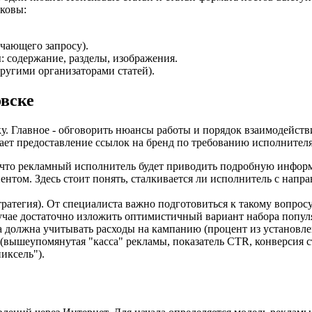
ковы:
ечающего запросу).
 содержание, разделы, изображения.
ругими организаторами статей).
вске
у. Главное - обговорить нюансы работы и порядок взаимодействи
ет предоставление ссылок на бренд по требованию исполнителя.
, что рекламный исполнитель будет приводить подробную инфор
нтом. Здесь стоит понять, сталкивается ли исполнитель с напр
ратегия). От специалиста важно подготовиться к такому вопросу
учае достаточно изложить оптимистичный вариант набора попул
 должна учитывать расходы на кампанию (процент из установле
вышеупомянутая "касса" рекламы, показатель CTR, конверсия ст
иксель").