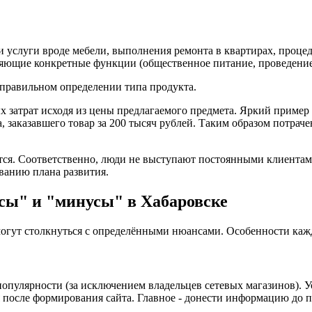
 услуги вроде мебели, выполнения ремонта в квартирах, процед
няющие конкретные функции (общественное питание, проведени
в правильном определении типа продукта.
затрат исходя из цены предлагаемого предмета. Яркий пример в
а, заказавшего товар за 200 тысяч рублей. Таким образом потра
ется. Соответственно, люди не выступают постоянными клиентам
ванию плана развития.
сы" и "минусы" в Хабаровске
могут столкнуться с определёнными нюансами. Особенности каж
опулярности (за исключением владельцев сетевых магазинов). Ус
осле формирования сайта. Главное - донести информацию до по