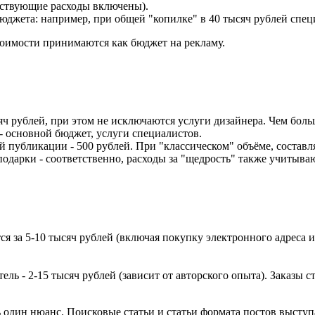
тствующие расходы включены).
джета: например, при общей "копилке" в 40 тысяч рублей спец
тоимости принимаются как бюджет на рекламу.
яч рублей, при этом не исключаются услуги дизайнера. Чем боль
 основной бюджет, услуги специалистов.
 публикации - 500 рублей. При "классическом" объёме, составля
подарки - соответственно, расходы за "щедрость" также учитыва
ётся за 5-10 тысяч рублей (включая покупку электронного адреса 
ль - 2-15 тысяч рублей (зависит от авторского опыта). Заказы с
 один нюанс. Поисковые статьи и статьи формата постов выст