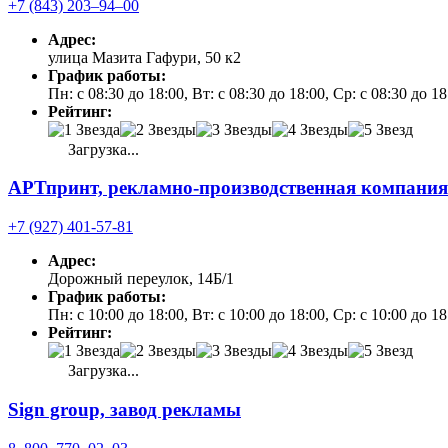
+7 (843) 203‒94‒00
Адрес:
улица Мазита Гафури, 50 к2
График работы:
Пн: с 08:30 до 18:00, Вт: с 08:30 до 18:00, Ср: с 08:30 до 1
Рейтинг:
Загрузка...
АРТпринт, рекламно-производственная компания
+7 (927) 401-57-81
Адрес:
Дорожный переулок, 14Б/1
График работы:
Пн: с 10:00 до 18:00, Вт: с 10:00 до 18:00, Ср: с 10:00 до 1
Рейтинг:
Загрузка...
Sign group, завод рекламы