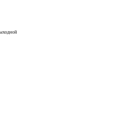
 выходной