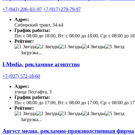
+7 (843) 206‒03‒97
+7 (917) 279-79-97
Адрес:
Сибирский тракт, 34 к4
График работы:
Пн: с 08:00 до 18:00, Вт: с 08:00 до 18:00, Ср: с 08:00 до 1
Рейтинг:
Загрузка...
I-Media, рекламное агентство
+7 (937) 572-18-60
Адрес:
улица Лесгафта, 3
График работы:
Пн: с 08:00 до 17:00, Вт: с 08:00 до 17:00, Ср: с 08:00 до 1
Рейтинг:
Загрузка...
Август медиа, рекламно-производственная фирма