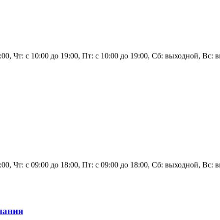
9:00, Чт: с 10:00 до 19:00, Пт: с 10:00 до 19:00, Сб: выходной, Вс:
8:00, Чт: с 09:00 до 18:00, Пт: с 09:00 до 18:00, Сб: выходной, Вс:
пания