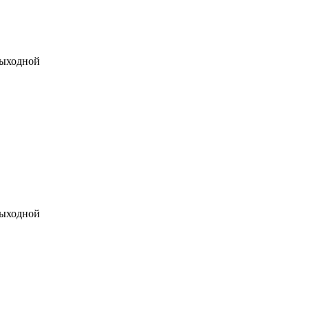
 выходной
 выходной